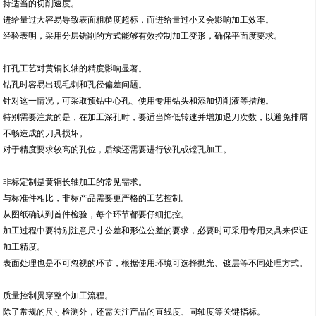
持适当的切削速度。
进给量过大容易导致表面粗糙度超标，而进给量过小又会影响加工效率。
经验表明，采用分层铣削的方式能够有效控制加工变形，确保平面度要求。
打孔工艺对黄铜长轴的精度影响显著。
钻孔时容易出现毛刺和孔径偏差问题。
针对这一情况，可采取预钻中心孔、使用专用钻头和添加切削液等措施。
特别需要注意的是，在加工深孔时，要适当降低转速并增加退刀次数，以避免排屑
不畅造成的刀具损坏。
对于精度要求较高的孔位，后续还需要进行铰孔或镗孔加工。
非标定制是黄铜长轴加工的常见需求。
与标准件相比，非标产品需要更严格的工艺控制。
从图纸确认到首件检验，每个环节都要仔细把控。
加工过程中要特别注意尺寸公差和形位公差的要求，必要时可采用专用夹具来保证
加工精度。
表面处理也是不可忽视的环节，根据使用环境可选择抛光、镀层等不同处理方式。
质量控制贯穿整个加工流程。
除了常规的尺寸检测外，还需关注产品的直线度、同轴度等关键指标。