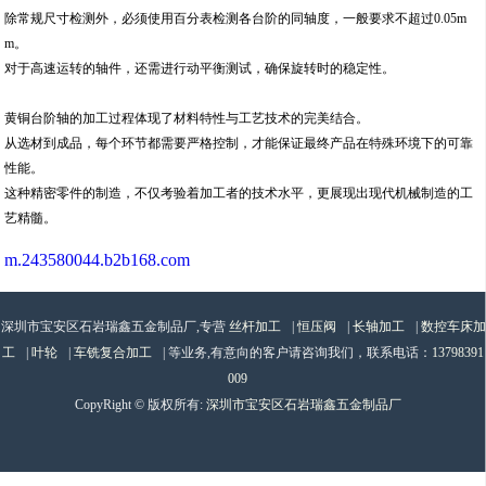
除常规尺寸检测外，必须使用百分表检测各台阶的同轴度，一般要求不超过0.05m
m。
对于高速运转的轴件，还需进行动平衡测试，确保旋转时的稳定性。
黄铜台阶轴的加工过程体现了材料特性与工艺技术的完美结合。
从选材到成品，每个环节都需要严格控制，才能保证最终产品在特殊环境下的可靠
性能。
这种精密零件的制造，不仅考验着加工者的技术水平，更展现出现代机械制造的工
艺精髓。
m.243580044.b2b168.com
深圳市宝安区石岩瑞鑫五金制品厂,专营
丝杆加工
|
恒压阀
|
长轴加工
|
数控车床加
工
|
叶轮
|
车铣复合加工
| 等业务,有意向的客户请咨询我们，联系电话：
13798391
009
CopyRight © 版权所有:
深圳市宝安区石岩瑞鑫五金制品厂