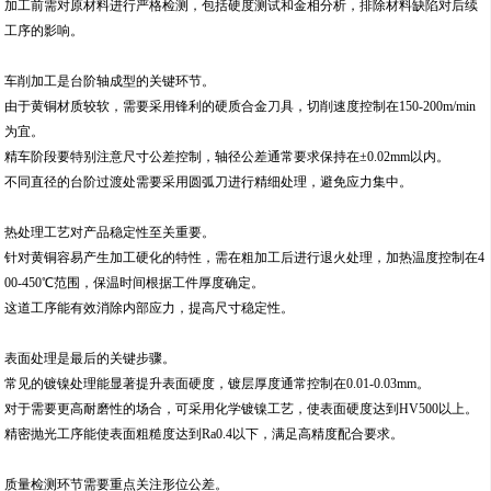
加工前需对原材料进行严格检测，包括硬度测试和金相分析，排除材料缺陷对后续
工序的影响。
车削加工是台阶轴成型的关键环节。
由于黄铜材质较软，需要采用锋利的硬质合金刀具，切削速度控制在150-200m/min
为宜。
精车阶段要特别注意尺寸公差控制，轴径公差通常要求保持在±0.02mm以内。
不同直径的台阶过渡处需要采用圆弧刀进行精细处理，避免应力集中。
热处理工艺对产品稳定性至关重要。
针对黄铜容易产生加工硬化的特性，需在粗加工后进行退火处理，加热温度控制在4
00-450℃范围，保温时间根据工件厚度确定。
这道工序能有效消除内部应力，提高尺寸稳定性。
表面处理是最后的关键步骤。
常见的镀镍处理能显著提升表面硬度，镀层厚度通常控制在0.01-0.03mm。
对于需要更高耐磨性的场合，可采用化学镀镍工艺，使表面硬度达到HV500以上。
精密抛光工序能使表面粗糙度达到Ra0.4以下，满足高精度配合要求。
质量检测环节需要重点关注形位公差。