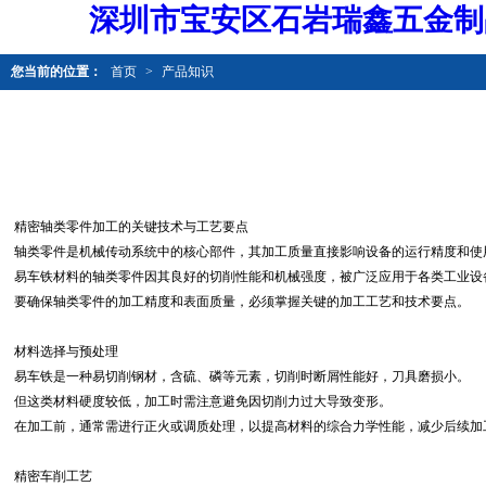
深圳市宝安区石岩瑞鑫五金制
您当前的位置：
首页
>
产品知识
精密轴类零件加工的关键技术与工艺要点
轴类零件是机械传动系统中的核心部件，其加工质量直接影响设备的运行精度和使
易车铁材料的轴类零件因其良好的切削性能和机械强度，被广泛应用于各类工业设
要确保轴类零件的加工精度和表面质量，必须掌握关键的加工工艺和技术要点。
材料选择与预处理
易车铁是一种易切削钢材，含硫、磷等元素，切削时断屑性能好，刀具磨损小。
但这类材料硬度较低，加工时需注意避免因切削力过大导致变形。
在加工前，通常需进行正火或调质处理，以提高材料的综合力学性能，减少后续加
精密车削工艺