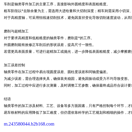
车削是轴类零件加工的主要工序，直接影响外圆精度和表面粗糙度。
粗车阶段以*去除余量为主，需选用大进给量和大切削深度；精车则需采用小切深
对于高精度轴，可采用恒线速切削技术，避免因直径变化导致切削速度波动，从而
磨削与超精加工
对于要求高精度和低粗糙度的轴类零件，磨削是*的工序。
外圆磨削能有效修正车削后的形状误差，提高尺寸一致性。
若需更高表面质量，可进行超精加工或抛光，进一步降低表面粗糙度，减少摩擦磨
加工误差控制
轴类零件在加工过程中易出现圆度误差、圆柱度误差和同轴度偏差。
为减少误差，需合理选择夹具，确保装夹稳固，避免因振动或受力不均导致变形。
同时，加工过程中应进行多次测量，及时调整工艺参数，确保最终成品符合设计要
结语
轴类零件的加工涉及材料、工艺、设备等多方面因素，只有严格控制每个环节，才
易车铁材料的应用降低了加工难度，但仍需依靠科学的工艺规划和精细的操作，才
m.243580044.b2b168.com