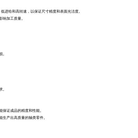
、低进给和高转速，以保证尺寸精度和表面光洁度。
影响加工质量。
损。
求。
能保证成品的精度和性能。
能生产出高质量的轴类零件。