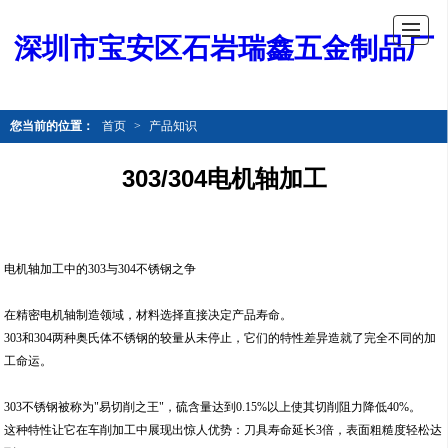
深圳市宝安区石岩瑞鑫五金制品厂
您当前的位置：
首页
>
产品知识
303/304电机轴加工
电机轴加工中的303与304不锈钢之争
在精密电机轴制造领域，材料选择直接决定产品寿命。
303和304两种奥氏体不锈钢的较量从未停止，它们的特性差异造就了完全不同的加
工命运。
303不锈钢被称为"易切削之王"，硫含量达到0.15%以上使其切削阻力降低40%。
这种特性让它在车削加工中展现出惊人优势：刀具寿命延长3倍，表面粗糙度轻松达