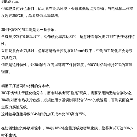
到Ra0.8μm。
但成也萧何败也萧何，硫元素在高温环境下会形成低熔点共晶物，当电机轴工作温
度超过260℃时，晶界腐蚀风险骤增。
304不锈钢的加工则是另一番景象。
含碳量控制在0.08%以下，冷作硬化率高达85%，这意味着每次走刀都在改变材料特
性。
采用硬质合金刀具时，必须将进给量控制在0.15mm/r以下，否则加工硬化层会导致
刀具崩刃。
但正是这种特性，让304轴件在高温环境下保持强度，600℃时仍能维持70%的室温
强度。
精磨工序是两种材料的分水岭。
303不锈钢由于硫化物分布，磨削时易出现"拖尾"现象，需要采用陶瓷结合剂砂轮。
304则对磨削热极其敏感，必须使用水基切削液配合35m/s的线速度，否则表面会产
生应力腐蚀裂纹。
这种差异直接导致304轴件的加工成本比303高出25%。
在防锈性能的终极考验中，304的18%铬含量形成致密氧化膜，盐雾测试可达500小
时不生锈。