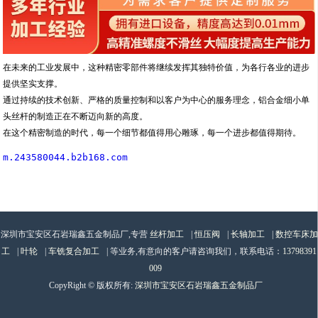
在未来的工业发展中，这种精密零部件将继续发挥其独特价值，为各行各业的进步
提供坚实支撑。
通过持续的技术创新、严格的质量控制和以客户为中心的服务理念，铝合金细小单
头丝杆的制造正在不断迈向新的高度。
在这个精密制造的时代，每一个细节都值得用心雕琢，每一个进步都值得期待。
m.243580044.b2b168.com
深圳市宝安区石岩瑞鑫五金制品厂,专营
丝杆加工
|
恒压阀
|
长轴加工
|
数控车床加
工
|
叶轮
|
车铣复合加工
| 等业务,有意向的客户请咨询我们，联系电话：
13798391
009
CopyRight © 版权所有:
深圳市宝安区石岩瑞鑫五金制品厂