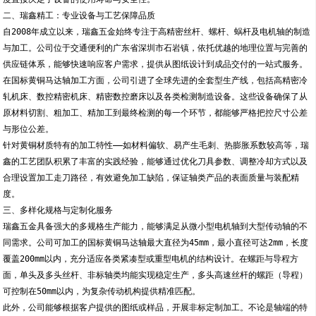
二、瑞鑫精工：专业设备与工艺保障品质
自2008年成立以来，瑞鑫五金始终专注于高精密丝杆、螺杆、蜗杆及电机轴的制造
与加工。公司位于交通便利的广东省深圳市石岩镇，依托优越的地理位置与完善的
供应链体系，能够快速响应客户需求，提供从图纸设计到成品交付的一站式服务。
在国标黄铜马达轴加工方面，公司引进了全球先进的全套型生产线，包括高精密冷
轧机床、数控精密机床、精密数控磨床以及各类检测制造设备。这些设备确保了从
原材料切割、粗加工、精加工到最终检测的每一个环节，都能够严格把控尺寸公差
与形位公差。
针对黄铜材质特有的加工特性——如材料偏软、易产生毛刺、热膨胀系数较高等，瑞
鑫的工艺团队积累了丰富的实践经验，能够通过优化刀具参数、调整冷却方式以及
合理设置加工走刀路径，有效避免加工缺陷，保证轴类产品的表面质量与装配精
度。
三、多样化规格与定制化服务
瑞鑫五金具备强大的多规格生产能力，能够满足从微小型电机轴到大型传动轴的不
同需求。公司可加工的国标黄铜马达轴最大直径为45mm，最小直径可达2mm，长度
覆盖200mm以内，充分适应各类紧凑型或重型电机的结构设计。在螺距与导程方
面，单头及多头丝杆、非标轴类均能实现稳定生产，多头高速丝杆的螺距（导程）
可控制在50mm以内，为复杂传动机构提供精准匹配。
此外，公司能够根据客户提供的图纸或样品，开展非标定制加工。不论是轴端的特