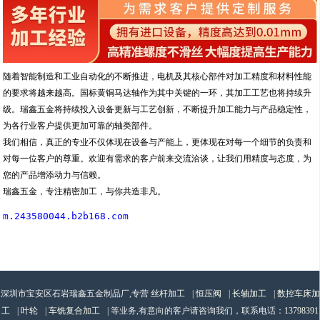
随着智能制造和工业自动化的不断推进，电机及其核心部件对加工精度和材料性能
的要求将越来越高。国标黄铜马达轴作为其中关键的一环，其加工工艺也将持续升
级。瑞鑫五金将持续投入设备更新与工艺创新，不断提升加工能力与产品稳定性，
为各行业客户提供更加可靠的轴类部件。
我们相信，真正的专业不仅体现在设备与产能上，更体现在对每一个细节的负责和
对每一位客户的尊重。欢迎有需求的客户前来交流洽谈，让我们用精度与态度，为
您的产品增添动力与信赖。
瑞鑫五金，专注精密加工，与你共造非凡。
m.243580044.b2b168.com
深圳市宝安区石岩瑞鑫五金制品厂,专营
丝杆加工
|
恒压阀
|
长轴加工
|
数控车床加
工
|
叶轮
|
车铣复合加工
| 等业务,有意向的客户请咨询我们，联系电话：
13798391