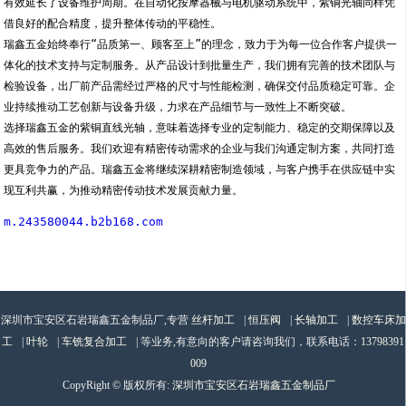
有效延长了设备维护周期。在自动化按摩器械与电机驱动系统中，紫铜光轴同样凭
借良好的配合精度，提升整体传动的平稳性。
瑞鑫五金始终奉行“品质第一、顾客至上”的理念，致力于为每一位合作客户提供一
体化的技术支持与定制服务。从产品设计到批量生产，我们拥有完善的技术团队与
检验设备，出厂前产品需经过严格的尺寸与性能检测，确保交付品质稳定可靠。企
业持续推动工艺创新与设备升级，力求在产品细节与一致性上不断突破。
选择瑞鑫五金的紫铜直线光轴，意味着选择专业的定制能力、稳定的交期保障以及
高效的售后服务。我们欢迎有精密传动需求的企业与我们沟通定制方案，共同打造
更具竞争力的产品。瑞鑫五金将继续深耕精密制造领域，与客户携手在供应链中实
现互利共赢，为推动精密传动技术发展贡献力量。
m.243580044.b2b168.com
深圳市宝安区石岩瑞鑫五金制品厂,专营
丝杆加工
|
恒压阀
|
长轴加工
|
数控车床加
工
|
叶轮
|
车铣复合加工
| 等业务,有意向的客户请咨询我们，联系电话：
13798391
009
CopyRight © 版权所有:
深圳市宝安区石岩瑞鑫五金制品厂