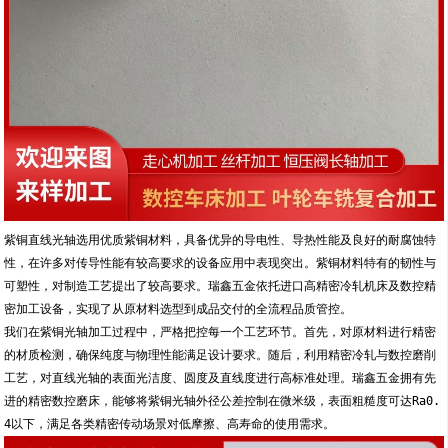
紫铜直线光轴选用优质紫铜材料，具备优异的导电性、导热性能及良好的耐腐蚀特
性，在许多对传导性能有较高要求的设备应用中表现突出。紫铜材料特有的韧性与
可塑性，对制造工艺提出了较高要求。瑞鑫五金依托进口高精密冷轧机床及数控精
密加工设备，实现了从原材料选型到成品交付的全流程品质管控。
我们在紫铜光轴加工过程中，严格把控每一个工艺环节。首先，对原材料进行精密
的材质检测，确保纯度与物理性能满足设计要求。随后，利用精密冷轧与数控磨削
工艺，对直线光轴的表面光洁度、圆度及直线度进行高标准处理。瑞鑫五金拥有先
进的精密数控磨床，能够将紫铜光轴外径公差控制在微米级，表面粗糙度可达Ra0.
4以下，满足各类精密传动场景对低摩擦、高寿命的使用需求。