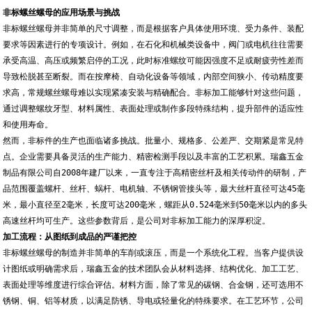
非标螺丝螺母的应用场景与挑战
非标螺丝螺母并非简单的尺寸调整，而是根据客户具体使用环境、受力条件、装配
要求等因素进行的专项设计。例如，在石化和机械类设备中，阀门或电机往往需要
承受高温、高压或频繁启停的工况，此时标准螺纹可能因强度不足或耐疲劳性差而
导致松脱甚至断裂。而在按摩椅、自动化设备等领域，内部空间狭小、传动精度要
求高，常规螺丝螺母难以实现紧凑安装与精确配合。非标加工能够针对这些问题，
通过调整螺纹牙型、材料属性、表面处理或制作多段特殊结构，提升部件的适应性
和使用寿命。
然而，非标件的生产也面临诸多挑战。批量小、规格多、公差严、交期紧是常见特
点。企业需要具备灵活的生产能力、精密检测手段以及丰富的工艺积累。瑞鑫五金
制品有限公司自2008年建厂以来，一直专注于高精密丝杆及相关传动件的研制，产
品范围覆盖螺杆、丝杆、蜗杆、电机轴、不锈钢管接头等，最大丝杆直径可达45毫
米，最小直径至2毫米，长度可达200毫米，螺距从0.524毫米到50毫米以内的多头
高速丝杆均可生产。这些参数背后，是公司对非标加工能力的深厚积淀。
加工流程：从图纸到成品的严谨把控
非标螺丝螺母的制造并非简单的车削或滚压，而是一个系统化工程。当客户提供设
计图纸或明确需求后，瑞鑫五金的技术团队会从材料选择、结构优化、加工工艺、
表面处理等维度进行综合评估。材料方面，除了常见的碳钢、合金钢，还可选用不
锈钢、铜、铝等材质，以满足防锈、导电或轻量化的特殊要求。在工艺环节，公司