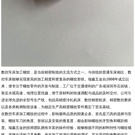
数控车床加工螺纹，是当前精密制造的主流方式之一。与传统的普通车床相比，数
控车床能够实现更高的加工精度和更复杂的螺纹形状。瑞鑫五金自2008年成立以
来，便专注于螺纹零件的开发与制造，工厂位于交通便利的广东省深圳市石岩镇，
靠近水观高速，地理位置优越，便于原材料的快速调配与成品的及时交付。公司引
进全球先进的全型号生产线，包括高精密冷轧机床、数控精密机床、精密数控磨床
以及各类检测制造设备，为稳定生产高精度螺纹零件奠定了坚实基础。
在数控车床加工螺纹的过程中，影响最终品质的因素众多。首先是刀具的选择与安
装。螺纹车刀的角度、形状以及安装的垂直度，都会影响螺纹的牙型角和螺距精
度。瑞鑫五金的技师团队拥有丰富的操作经验，能够根据不同的材料特性与螺纹规
格，选择合适的刀具参数，并在加工前进行严格的调试。其次是切削参数的设定，