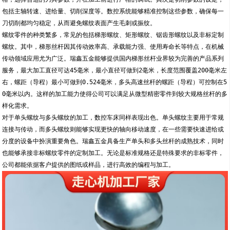
包括主轴转速、进给量、切削深度等。数控系统能够精准控制这些参数，确保每一
刀切削都均匀稳定，从而避免螺纹表面产生毛刺或振纹。
螺纹零件的种类繁多，常见的包括梯形螺纹、矩形螺纹、锯齿形螺纹以及非标定制
螺纹。其中，梯形丝杆因其传动效率高、承载能力强、使用寿命长等特点，在机械
传动领域应用尤为广泛。瑞鑫五金能够提供国内梯形丝杆业界较为完善的产品系列
服务，最大加工直径可达45毫米，最小直径可做到2毫米，长度范围覆盖200毫米左
右，螺距（导程）最小可做到0.524毫米，多头高速丝杆的螺距（导程）可控制在5
0毫米以内。这样的加工能力使得公司可以满足从微型精密零件到较大规格丝杆的多
样化需求。
对于单头螺纹与多头螺纹的加工，数控车床同样表现出色。单头螺纹主要用于常规
连接与传动，而多头螺纹则能够实现更快的轴向移动速度，在一些需要快速进给或
分度的设备中扮演重要角色。瑞鑫五金具备生产单头和多头丝杆的成熟技术，同时
也能够承接非标螺纹零件的定制加工。无论是标准规格还是特殊要求的非标零件，
公司都能依据客户提供的图纸或样品，进行高效的编程与加工。