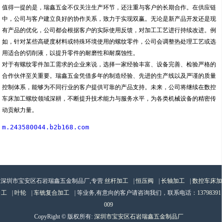
值得一提的是，瑞鑫五金不仅关注生产环节，还注重与客户的长期合作。在供应链
中，公司与客户建立良好的协作关系，致力于实现双赢。无论是新产品开发还是现
有产品的优化，公司都会根据客户的实际使用反馈，对加工工艺进行持续改进。例
如，针对某些高硬度材料或特殊环境使用的螺纹零件，公司会调整热处理工艺或选
用适合的切削液，以提升零件的耐磨性和耐腐蚀性。
对于有螺纹零件加工需求的企业来说，选择一家经验丰富、设备完善、检验严格的
合作伙伴至关重要。瑞鑫五金凭借多年的制造经验、先进的生产线以及严谨的质量
控制体系，能够为不同行业的客户提供可靠的产品支持。未来，公司将继续在数控
车床加工螺纹领域深耕，不断提升技术能力与服务水平，为各类机械设备的精密传
动贡献力量。
m.243580044.b2b168.com
深圳市宝安区石岩瑞鑫五金制品厂,专营
丝杆加工
|
恒压阀
|
长轴加工
|
数控车床加
工
|
叶轮
|
车铣复合加工
| 等业务,有意向的客户请咨询我们，联系电话：
13798391
009
CopyRight © 版权所有:
深圳市宝安区石岩瑞鑫五金制品厂