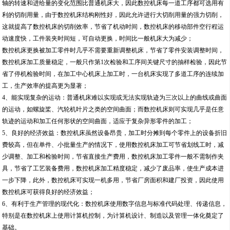
轴的转速和进给量的变化范围比普通机床大，因此数控机床每一道工序都可选用有
利的切削用量，由于数控机床结构刚性好，因此允许进行大切削用量的强力切削，
这就提高了数控机床的切削效率，节省了机动时间，数控机床的移动部件空行程运
动速度快，工件装夹时间短，可自动更换，时间比一般机床大为减少；
数控机床更换被加工零件时几乎不需要重新调整机床，节省了零件安装调整时间，
数控机床加工质量稳定，一般只作第1次检验和工序间关键尺寸的抽样检验，因此节
省了停机检验时间，在加工中心机床上加工时，一台机床实现了多道工序的连续加
工，生产效率的提高更为显著；
4、能实现复杂的运动：普通机床难以实现或无法实现轨迹为三次以上的曲线或曲面
的运动，如螺旋桨、汽轮机叶片之类的空间曲面；而数控机床则可实现几乎是任意
轨迹的运动和加工任何形状的空间曲面，适应于复杂异形零件的加工；
5、良好的经济效益：数控机床虽然设备昂贵，加工时分摊到每个零件上的设备折旧
费较高，但在单件、小批量生产的情况下，使用数控机床加工可节省划线工时，减
少调整、加工和检验时间，节省直接生产费用，数控机床加工零件一般不需制作夹
具，节省了工艺装备费用，数控机床加工精度稳定，减少了废品率，使生产成本进
一步下降，此外，数控机床可实现一机多用，节省厂房面积和建厂投资，因此使用
数控机床可获得良好的经济效益；
6、有利于生产管理的现代化：数控机床使用数字信息与标准代码处理、传递信息，
特别是在数控机床上使用计算机控制，为计算机设计、制造以及管理一体化奠定了
基础。