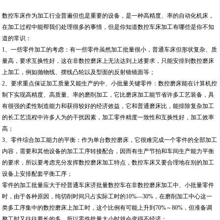
数控车床作为加工行业普遍但也是重要的设备，是一种高精度、率的自动化机床，
在加工过程中能帮我们处理很多的事情，但是你知道数控车床加工有哪些是你不知
道的常识：
1、一些零件加工的考虑：有一些零件虽然加工批量很小，普通车床但形状复杂、质
量高，要求互换性好，这在非数控磨床上无法达到上述要求，只能安排到数控磨床
上加工，例如抛物线、摆线凸轮以及型面的反射镜镜面等；
2、要求重点保证加工质量又能生产的中、小批量关键零件：数控磨床能在计算机控
制下实现高精度、高质量、率的磨削加工，它比磨床加工能节省许多工艺装备，具
有很强的柔性制造能力和获得较好的经济效益，它和普通磨床比，能排除复杂加工
的长工艺流程中许多人为的干扰因素，加工零件精度一致性和互换性好，加工效率
高；
3、零件综合加工能力的平衡：作为单台数控磨床，它很难完成一个零件的全部加工
内容，需要和其他设备的加工工序转接配合，因而有生产节拍和车间生产能力平衡
的要求，所以要考虑充分发挥数控磨床加工特点，数控车床又要合理地在别的加工
设备上安排配套平衡工序；
零件的加工批量应大于经普通车床济批量数控车在非数控磨床加工中、小批量零件
时，由于各种原因，纯切削时间只占实际工时的10%—30%，在磨削加工中心这一
类多工序集中的数控磨床上加工时，这个比例有可能上升到70%～80%，但准备调
整工时又往往要长的多，所以零件批量太小时就会变得不经济；