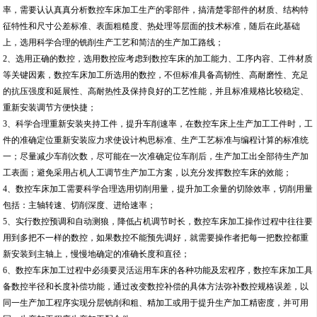
率，需要认认真真分析数控车床加工生产的零部件，搞清楚零部件的材质、结构特
征特性和尺寸公差标准、表面粗糙度、热处理等层面的技术标准，随后在此基础
上，选用科学合理的铣削生产工艺和简洁的生产加工路线；
2、选用正确的数控，选用数控应考虑到数控车床的加工能力、工序内容、工件材质
等关键因素，数控车床加工所选用的数控，不但标准具备高韧性、高耐磨性、充足
的抗压强度和延展性、高耐热性及保持良好的工艺性能，并且标准规格比较稳定、
重新安装调节方便快捷；
3、科学合理重新安装夹持工件，提升车削速率，在数控车床上生产加工工件时，工
件的准确定位重新安装应力求使设计构思标准、生产工艺标准与编程计算的标准统
一；尽量减少车削次数，尽可能在一次准确定位车削后，生产加工出全部待生产加
工表面；避免采用占机人工调节生产加工方案，以充分发挥数控车床的效能；
4、数控车床加工需要科学合理选用切削用量，提升加工余量的切除效率，切削用量
包括：主轴转速、切削深度、进给速率；
5、实行数控预调和自动测狼，降低占机调节时长，数控车床加工操作过程中往往要
用到多把不一样的数控，如果数控不能预先调好，就需要操作者把每一把数控都重
新安装到主轴上，慢慢地确定的准确长度和直径；
6、数控车床加工过程中必须要灵活运用车床的各种功能及宏程序，数控车床加工具
备数控半径和长度补偿功能，通过改变数控补偿的具体方法弥补数控规格误差，以
同一生产加工程序实现分层铣削和粗、精加工或用于提升生产加工精密度，并可用