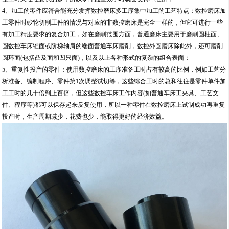
4、加工的零件应符合能充分发挥数控磨床多工序集中加工的工艺特点：数控磨床加
工零件时砂轮切削工件的情况与对应的非数控磨床是完全一样的，但它可进行一些
有加工精度要求的复合加工，如在磨削范围方面，普通磨床主要用于磨削圆柱面、
圆数控车床锥面或阶梯轴肩的端面普通车床磨削，数控外圆磨床除此外，还可磨削
圆环面(包括凸及面和凹只面)，以及以上各种形式的复杂的组合表面；
5、重复性投产的零件：使用数控磨床的工序准备工时占有较高的比例，例如工艺分
析准备、编制程序、零件第1次调整试切等，这些综合工时的总和往往是零件单件加
工工时的几十倍到上百倍，但这些数控车床工作内容(如普通车床工夹具、工艺文
件、程序等)都可以保存起来反复使用，所以一种零件在数控磨床上试制成功再重复
投产时，生产周期减少，花费也少，能取得更好的经济效益。