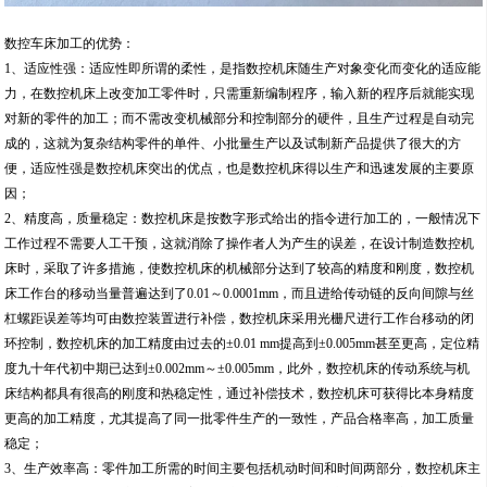
数控车床加工的优势：
1、适应性强：适应性即所谓的柔性，是指数控机床随生产对象变化而变化的适应能
力，在数控机床上改变加工零件时，只需重新编制程序，输入新的程序后就能实现
对新的零件的加工；而不需改变机械部分和控制部分的硬件，且生产过程是自动完
成的，这就为复杂结构零件的单件、小批量生产以及试制新产品提供了很大的方
便，适应性强是数控机床突出的优点，也是数控机床得以生产和迅速发展的主要原
因；
2、精度高，质量稳定：数控机床是按数字形式给出的指令进行加工的，一般情况下
工作过程不需要人工干预，这就消除了操作者人为产生的误差，在设计制造数控机
床时，采取了许多措施，使数控机床的机械部分达到了较高的精度和刚度，数控机
床工作台的移动当量普遍达到了0.01～0.0001mm，而且进给传动链的反向间隙与丝
杠螺距误差等均可由数控装置进行补偿，数控机床采用光栅尺进行工作台移动的闭
环控制，数控机床的加工精度由过去的±0.01 mm提高到±0.005mm甚至更高，定位精
度九十年代初中期已达到±0.002mm～±0.005mm，此外，数控机床的传动系统与机
床结构都具有很高的刚度和热稳定性，通过补偿技术，数控机床可获得比本身精度
更高的加工精度，尤其提高了同一批零件生产的一致性，产品合格率高，加工质量
稳定；
3、生产效率高：零件加工所需的时间主要包括机动时间和时间两部分，数控机床主