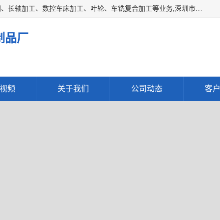
深圳市宝安区石岩瑞鑫五金制品厂主要经营丝杆加工、恒压阀、长轴加工、数控车床加工、叶轮、车铣复合加工等业务,深圳市宝安区石岩瑞鑫五金制品厂产品广泛应用于按摩椅、各类阀门、电机等石化类、机械类产品.
制品厂
视频
关于我们
公司动态
客