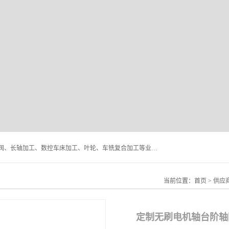
深圳市宝安区石岩瑞鑫五金制品厂主要经营丝杆加工、恒压阀、长轴加工、数控车床加工、叶轮、车铣复合加工等业务,深圳市宝安区石岩瑞鑫五金制品厂产品广泛应用于按摩椅、各类阀门、电机等石化类、机械类产品.
当前位置：
首页
>
供应
定制无刷电机轴台阶轴