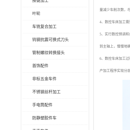
按键加工
量减少车削次数，
叶轮
4、数控车床加工
车铣复合加工
5、实行数控预调
钨钢抗震可换式刀头
到主轴上，慢慢地
管制螺纹转换接头
6、数控车床加工
首饰配件
产加工程序实现分
非标五金车件
不锈钢丝杆加工
手电筒配件
防静塑胶件车