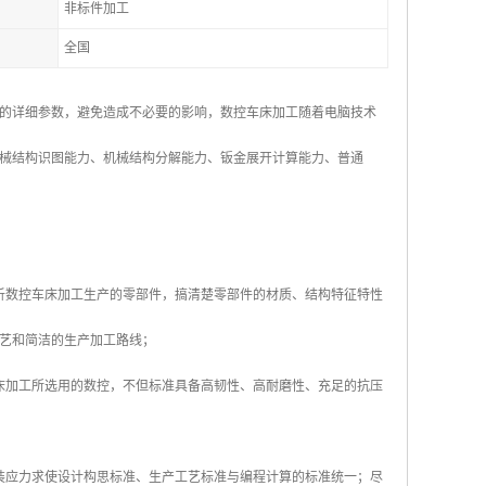
非标件加工
全国
的详细参数，避免造成不必要的影响，数控车床加工随着电脑技术
械结构识图能力、机械结构分解能力、钣金展开计算能力、普通
析数控车床加工生产的零部件，搞清楚零部件的材质、结构特征特性
艺和简洁的生产加工路线；
床加工所选用的数控，不但标准具备高韧性、高耐磨性、充足的抗压
装应力求使设计构思标准、生产工艺标准与编程计算的标准统一；尽