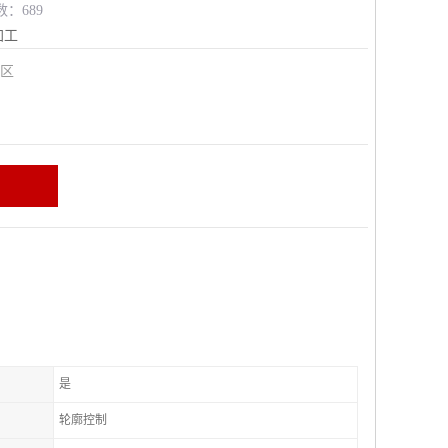
数：689
加工
安区
是
轮廓控制