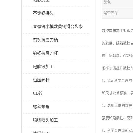
颜色
不锈钢接头
是否库存
显微镜小模数黄铜滑台齿条
数控车床加工对钣
钨钢抗震刀柄
的发展，随着数控
钨钢抗震刀杆
焊、氩弧焊、CO2
电脑锣加工
怎样才能提升数控
恒压阀杆
1、拟定科学合理
CD纹
和尺寸公差标准、
2、选用正确的数
螺丝螺母
强度和延展性、高
喷嘴喷头加工
3、科学合理重新