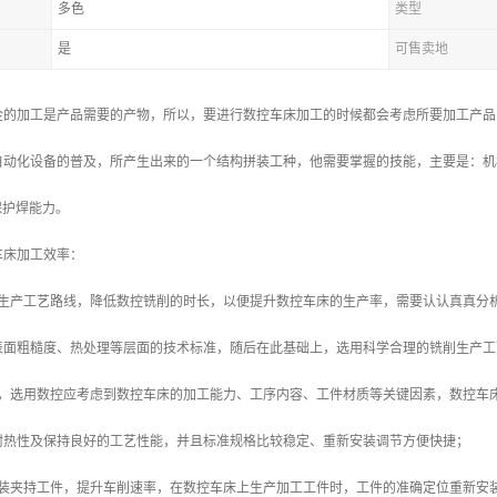
多色
类型
是
可售卖地
金的加工是产品需要的产物，所以，要进行数控车床加工的时候都会考虑所要加工产品
自动化设备的普及，所产生出来的一个结构拼装工种，他需要掌握的技能，主要是：机
保护焊能力。
车床加工效率：
的生产工艺路线，降低数控铣削的时长，以便提升数控车床的生产率，需要认认真真分
表面粗糙度、热处理等层面的技术标准，随后在此基础上，选用科学合理的铣削生产工
控，选用数控应考虑到数控车床的加工能力、工序内容、工件材质等关键因素，数控车
耐热性及保持良好的工艺性能，并且标准规格比较稳定、重新安装调节方便快捷；
安装夹持工件，提升车削速率，在数控车床上生产加工工件时，工件的准确定位重新安