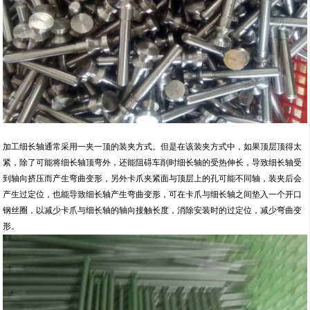
加工细长轴通常采用一夹一顶的装夹方式。但是在该装夹方式中，如果顶层顶得太
紧，除了可能将细长轴顶弯外，还能阻碍车削时细长轴的受热伸长，导致细长轴受
到轴向挤压而产生弯曲变形，另外卡爪夹紧面与顶层上的孔可能不同轴，装夹后会
产生过定位，也能导致细长轴产生弯曲变形，可在卡爪与细长轴之间垫入一个开口
钢丝圈，以减少卡爪与细长轴的轴向接触长度，消除安装时的过定位，减少弯曲变
形。