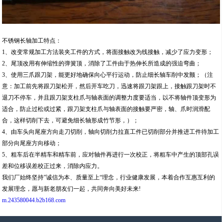
不锈钢长轴加工特点：
1、改变常规加工方法装夹工件的方式，将面接触改为线接触，减少了应力变形；
2、尾顶改用有伸缩性的弹簧顶，消除了工件由于热伸长所造成的强迫弯曲；
3、使用三爪跟刀架，能更好地确保向心平行运动，防止细长轴车削中发颤；（注
意：加工前先将跟刀架松开，然后开车吃刀，迅速将跟刀架跟上，接触跟刀架时不
退刀不停车，并且跟刀架支柱爪与轴表面的调整力度要适当，以不将轴件顶变形为
适合，防止过松或过紧，跟刀架支柱爪与轴表面的接触要严密，轴、爪时润滑配
合，这样切削下去，可避免细长轴形成竹节形，）；
4、由车头向尾座方向走刀切削，轴向切削力拉直工件已切削部分并推进工件待加工
部分向尾座方向移动；
5、粗车后在半精车和精车前，应对轴件再进行一次校正，将粗车中产生的顶部孔误
差和位移误差校正过来，消除内应力。
我们厂始终坚持”诚信为本、质量至上“理念，行业健康发展，本着合作互惠互利的
发展理念，愿与新老朋友们一起，共同奔向美好未来!
m.243580044.b2b168.com