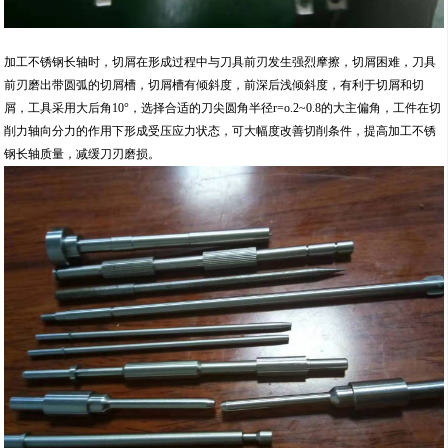
加工不锈钢长轴时，切屑在形成过程中与刀具前刃发生强烈摩擦，切屑困难，刀具
前刃磨出带圆弧的切屑槽，切屑槽有倾斜度，前深后浅倾斜度，有利于切屑和切
屑，工具采用大后角10°，选择合适的刀尖圆角半径r=o.2~0.8的大主偏角，工件在切
削力轴向分力的作用下形成受压应力状态，可大幅度改善切削条件，提高加工不锈
钢长轴质量，减缓刀刃磨损。