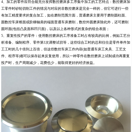
4、加工的零件应符合能充分发挥数控磨床多工序集中加工的工艺特点：数控磨床加
工零件时砂轮切削工件的情况与对应的非数控磨床是完全一样的，但它可进行一些
有加工精度要求的复合加工，如在磨削范围方面，普通磨床主要用于磨削圆柱面、
圆数控车床锥面或阶梯轴肩的端面普通车床磨削，数控外圆磨床除此外，还可磨削
圆环面(包括凸及面和凹只面)，以及以上各种形式的复杂的组合表面；
5、重复性投产的零件：使用数控磨床的工序准备工时占有较高的比例，例如工艺分
析准备、编制程序、零件第1次调整试切等，这些综合工时的总和往往是零件单件加
工工时的几十倍到上百倍，但这些数控车床工作内容(如普通车床工夹具、工艺文
件、程序等)都可以保存起来反复使用，所以一种零件在数控磨床上试制成功再重复
投产时，生产周期减少，花费也少，能取得更好的经济效益。