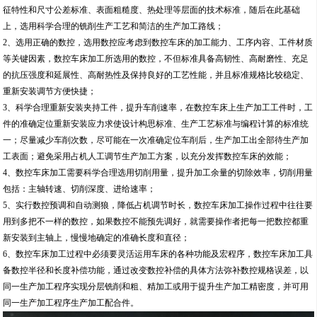
征特性和尺寸公差标准、表面粗糙度、热处理等层面的技术标准，随后在此基础
上，选用科学合理的铣削生产工艺和简洁的生产加工路线；
2、选用正确的数控，选用数控应考虑到数控车床的加工能力、工序内容、工件材质
等关键因素，数控车床加工所选用的数控，不但标准具备高韧性、高耐磨性、充足
的抗压强度和延展性、高耐热性及保持良好的工艺性能，并且标准规格比较稳定、
重新安装调节方便快捷；
3、科学合理重新安装夹持工件，提升车削速率，在数控车床上生产加工工件时，工
件的准确定位重新安装应力求使设计构思标准、生产工艺标准与编程计算的标准统
一；尽量减少车削次数，尽可能在一次准确定位车削后，生产加工出全部待生产加
工表面；避免采用占机人工调节生产加工方案，以充分发挥数控车床的效能；
4、数控车床加工需要科学合理选用切削用量，提升加工余量的切除效率，切削用量
包括：主轴转速、切削深度、进给速率；
5、实行数控预调和自动测狼，降低占机调节时长，数控车床加工操作过程中往往要
用到多把不一样的数控，如果数控不能预先调好，就需要操作者把每一把数控都重
新安装到主轴上，慢慢地确定的准确长度和直径；
6、数控车床加工过程中必须要灵活运用车床的各种功能及宏程序，数控车床加工具
备数控半径和长度补偿功能，通过改变数控补偿的具体方法弥补数控规格误差，以
同一生产加工程序实现分层铣削和粗、精加工或用于提升生产加工精密度，并可用
同一生产加工程序生产加工配合件。