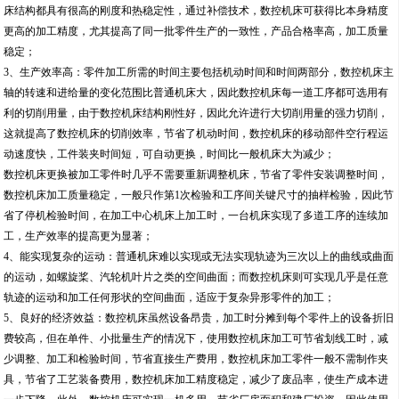
床结构都具有很高的刚度和热稳定性，通过补偿技术，数控机床可获得比本身精度
更高的加工精度，尤其提高了同一批零件生产的一致性，产品合格率高，加工质量
稳定；
3、生产效率高：零件加工所需的时间主要包括机动时间和时间两部分，数控机床主
轴的转速和进给量的变化范围比普通机床大，因此数控机床每一道工序都可选用有
利的切削用量，由于数控机床结构刚性好，因此允许进行大切削用量的强力切削，
这就提高了数控机床的切削效率，节省了机动时间，数控机床的移动部件空行程运
动速度快，工件装夹时间短，可自动更换，时间比一般机床大为减少；
数控机床更换被加工零件时几乎不需要重新调整机床，节省了零件安装调整时间，
数控机床加工质量稳定，一般只作第1次检验和工序间关键尺寸的抽样检验，因此节
省了停机检验时间，在加工中心机床上加工时，一台机床实现了多道工序的连续加
工，生产效率的提高更为显著；
4、能实现复杂的运动：普通机床难以实现或无法实现轨迹为三次以上的曲线或曲面
的运动，如螺旋桨、汽轮机叶片之类的空间曲面；而数控机床则可实现几乎是任意
轨迹的运动和加工任何形状的空间曲面，适应于复杂异形零件的加工；
5、良好的经济效益：数控机床虽然设备昂贵，加工时分摊到每个零件上的设备折旧
费较高，但在单件、小批量生产的情况下，使用数控机床加工可节省划线工时，减
少调整、加工和检验时间，节省直接生产费用，数控机床加工零件一般不需制作夹
具，节省了工艺装备费用，数控机床加工精度稳定，减少了废品率，使生产成本进