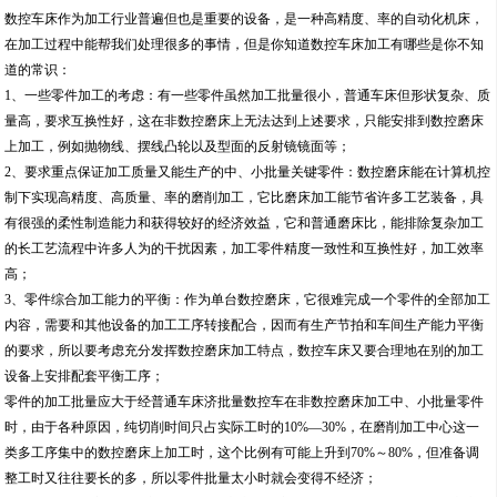
数控车床作为加工行业普遍但也是重要的设备，是一种高精度、率的自动化机床，
在加工过程中能帮我们处理很多的事情，但是你知道数控车床加工有哪些是你不知
道的常识：
1、一些零件加工的考虑：有一些零件虽然加工批量很小，普通车床但形状复杂、质
量高，要求互换性好，这在非数控磨床上无法达到上述要求，只能安排到数控磨床
上加工，例如抛物线、摆线凸轮以及型面的反射镜镜面等；
2、要求重点保证加工质量又能生产的中、小批量关键零件：数控磨床能在计算机控
制下实现高精度、高质量、率的磨削加工，它比磨床加工能节省许多工艺装备，具
有很强的柔性制造能力和获得较好的经济效益，它和普通磨床比，能排除复杂加工
的长工艺流程中许多人为的干扰因素，加工零件精度一致性和互换性好，加工效率
高；
3、零件综合加工能力的平衡：作为单台数控磨床，它很难完成一个零件的全部加工
内容，需要和其他设备的加工工序转接配合，因而有生产节拍和车间生产能力平衡
的要求，所以要考虑充分发挥数控磨床加工特点，数控车床又要合理地在别的加工
设备上安排配套平衡工序；
零件的加工批量应大于经普通车床济批量数控车在非数控磨床加工中、小批量零件
时，由于各种原因，纯切削时间只占实际工时的10%—30%，在磨削加工中心这一
类多工序集中的数控磨床上加工时，这个比例有可能上升到70%～80%，但准备调
整工时又往往要长的多，所以零件批量太小时就会变得不经济；