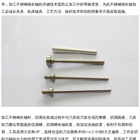
等；加工不锈钢细长轴的关键技术是防止加工中的弯曲变形，为此不锈钢细长轴加
工必须从夹具、机床辅具、工艺方法、操作技术和切削用量等方面采取措施。
加工不锈钢长轴时，切屑在形成过程中与刀具前刃发生强烈摩擦，切屑困难，刀具
前刃磨出带圆弧的切屑槽，切屑槽有倾斜度，前深后浅倾斜度，有利于切屑和切
屑，工具采用大后角10°，选择合适的刀尖圆角半径r=o.2~0.8的大主偏角，工件在切
削力轴向分力的作用下形成受压应力状态，可大幅度改善切削条件，提高加工不锈