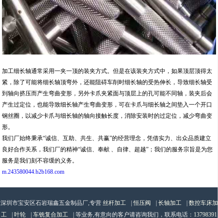
加工细长轴通常采用一夹一顶的装夹方式。但是在该装夹方式中，如果顶层顶得太
紧，除了可能将细长轴顶弯外，还能阻碍车削时细长轴的受热伸长，导致细长轴受
到轴向挤压而产生弯曲变形，另外卡爪夹紧面与顶层上的孔可能不同轴，装夹后会
产生过定位，也能导致细长轴产生弯曲变形，可在卡爪与细长轴之间垫入一个开口
钢丝圈，以减少卡爪与细长轴的轴向接触长度，消除安装时的过定位，减少弯曲变
形。
我们厂始终秉承“诚信、互助、共生、共赢”的经营理念，凭借实力、出众品质建立
良好合作关系，我们厂的精神“诚信、奉献 、自律、超越”；我们的服务宗旨是为您
服务是我们刻不容缓的义务。
m.243580044.b2b168.com
深圳市宝安区石岩瑞鑫五金制品厂,专营
丝杆加工
|
恒压阀
|
长轴加工
|
数控车床加
工
|
叶轮
|
车铣复合加工
| 等业务,有意向的客户请咨询我们，联系电话：
13798391