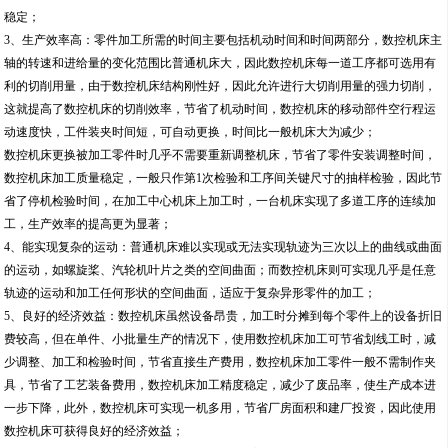
稳定；
3、生产效率高：零件加工所需的时间主要包括机动时间和时间两部分，数控机床主
轴的转速和进给量的变化范围比普通机床大，因此数控机床每一道工序都可选用有
利的切削用量，由于数控机床结构刚性好，因此允许进行大切削用量的强力切削，
这就提高了数控机床的切削效率，节省了机动时间，数控机床的移动部件空行程运
动速度快，工件装夹时间短，可自动更换，时间比一般机床大为减少；
数控机床更换被加工零件时几乎不需要重新调整机床，节省了零件安装调整时间，
数控机床加工质量稳定，一般只作第1次检验和工序间关键尺寸的抽样检验，因此节
省了停机检验时间，在加工中心机床上加工时，一台机床实现了多道工序的连续加
工，生产效率的提高更为显著；
4、能实现复杂的运动：普通机床难以实现或无法实现轨迹为三次以上的曲线或曲面
的运动，如螺旋桨、汽轮机叶片之类的空间曲面；而数控机床则可实现几乎是任意
轨迹的运动和加工任何形状的空间曲面，适应于复杂异形零件的加工；
5、良好的经济效益：数控机床虽然设备昂贵，加工时分摊到每个零件上的设备折旧
费较高，但在单件、小批量生产的情况下，使用数控机床加工可节省划线工时，减
少调整、加工和检验时间，节省直接生产费用，数控机床加工零件一般不需制作夹
具，节省了工艺装备费用，数控机床加工精度稳定，减少了废品率，使生产成本进
一步下降，此外，数控机床可实现一机多用，节省厂房面积和建厂投资，因此使用
数控机床可获得良好的经济效益；