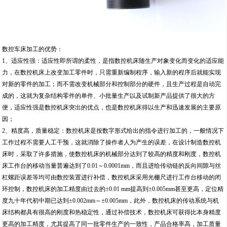
数控车床加工的优势：
1、适应性强：适应性即所谓的柔性，是指数控机床随生产对象变化而变化的适应能
力，在数控机床上改变加工零件时，只需重新编制程序，输入新的程序后就能实现
对新的零件的加工；而不需改变机械部分和控制部分的硬件，且生产过程是自动完
成的，这就为复杂结构零件的单件、小批量生产以及试制新产品提供了很大的方
便，适应性强是数控机床突出的优点，也是数控机床得以生产和迅速发展的主要原
因；
2、精度高，质量稳定：数控机床是按数字形式给出的指令进行加工的，一般情况下
工作过程不需要人工干预，这就消除了操作者人为产生的误差，在设计制造数控机
床时，采取了许多措施，使数控机床的机械部分达到了较高的精度和刚度，数控机
床工作台的移动当量普遍达到了0.01～0.0001mm，而且进给传动链的反向间隙与丝
杠螺距误差等均可由数控装置进行补偿，数控机床采用光栅尺进行工作台移动的闭
环控制，数控机床的加工精度由过去的±0.01 mm提高到±0.005mm甚至更高，定位精
度九十年代初中期已达到±0.002mm～±0.005mm，此外，数控机床的传动系统与机
床结构都具有很高的刚度和热稳定性，通过补偿技术，数控机床可获得比本身精度
更高的加工精度，尤其提高了同一批零件生产的一致性，产品合格率高，加工质量