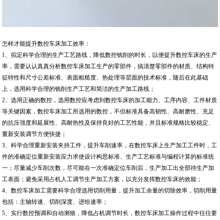
怎样才能提升数控车床加工效率：
1、拟定科学合理的生产工艺路线，降低数控铣削的时长，以便提升数控车床的生产
率，需要认认真真分析数控车床加工生产的零部件，搞清楚零部件的材质、结构特
征特性和尺寸公差标准、表面粗糙度、热处理等层面的技术标准，随后在此基础
上，选用科学合理的铣削生产工艺和简洁的生产加工路线；
2、选用正确的数控，选用数控应考虑到数控车床的加工能力、工序内容、工件材质
等关键因素，数控车床加工所选用的数控，不但标准具备高韧性、高耐磨性、充足
的抗压强度和延展性、高耐热性及保持良好的工艺性能，并且标准规格比较稳定、
重新安装调节方便快捷；
3、科学合理重新安装夹持工件，提升车削速率，在数控车床上生产加工工件时，工
件的准确定位重新安装应力求使设计构思标准、生产工艺标准与编程计算的标准统
一；尽量减少车削次数，尽可能在一次准确定位车削后，生产加工出全部待生产加
工表面；避免采用占机人工调节生产加工方案，以充分发挥数控车床的效能；
4、数控车床加工需要科学合理选用切削用量，提升加工余量的切除效率，切削用量
包括：主轴转速、切削深度、进给速率；
5、实行数控预调和自动测狼，降低占机调节时长，数控车床加工操作过程中往往要