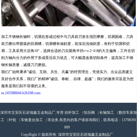
加工不锈钢长轴时，切屑在形成过程中与刀具前刃发生强烈摩擦，切屑困难，刀具
前刃磨出带圆弧的切屑槽，切屑槽有倾斜度，前深后浅倾斜度，有利于切屑和切
屑，工具采用大后角10°，选择合适的刀尖圆角半径r=o.2~0.8的大主偏角，工件在切
削力轴向分力的作用下形成受压应力状态，可大幅度改善切削条件，提高加工不锈
钢长轴质量，减缓刀刃磨损。
我们厂始终秉承“诚信、互助、共生、共赢”的经营理念，凭借实力、出众品质建立
良好合作关系，我们厂的精神“诚信、奉献 、自律、超越”；我们的服务宗旨是为您
服务是我们刻不容缓的义务。
m.243580044.b2b168.com
深圳市宝安区石岩瑞鑫五金制品厂,专营
丝杆加工
|
恒压阀
|
长轴加工
|
数控车床加
工
|
叶轮
|
车铣复合加工
| 等业务,有意向的客户请咨询我们，联系电话：
13798391
009
CopyRight © 版权所有:
深圳市宝安区石岩瑞鑫五金制品厂