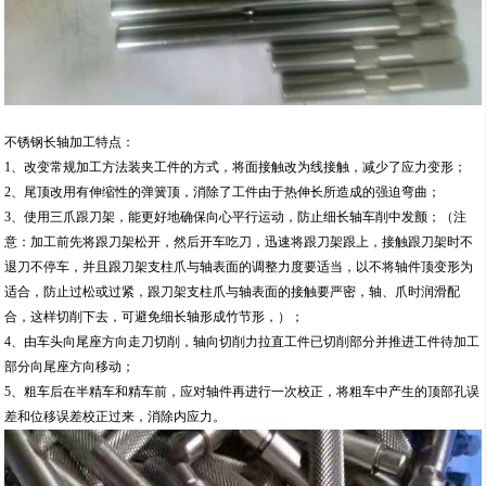
不锈钢长轴加工特点：
1、改变常规加工方法装夹工件的方式，将面接触改为线接触，减少了应力变形；
2、尾顶改用有伸缩性的弹簧顶，消除了工件由于热伸长所造成的强迫弯曲；
3、使用三爪跟刀架，能更好地确保向心平行运动，防止细长轴车削中发颤；（注
意：加工前先将跟刀架松开，然后开车吃刀，迅速将跟刀架跟上，接触跟刀架时不
退刀不停车，并且跟刀架支柱爪与轴表面的调整力度要适当，以不将轴件顶变形为
适合，防止过松或过紧，跟刀架支柱爪与轴表面的接触要严密，轴、爪时润滑配
合，这样切削下去，可避免细长轴形成竹节形，）；
4、由车头向尾座方向走刀切削，轴向切削力拉直工件已切削部分并推进工件待加工
部分向尾座方向移动；
5、粗车后在半精车和精车前，应对轴件再进行一次校正，将粗车中产生的顶部孔误
差和位移误差校正过来，消除内应力。