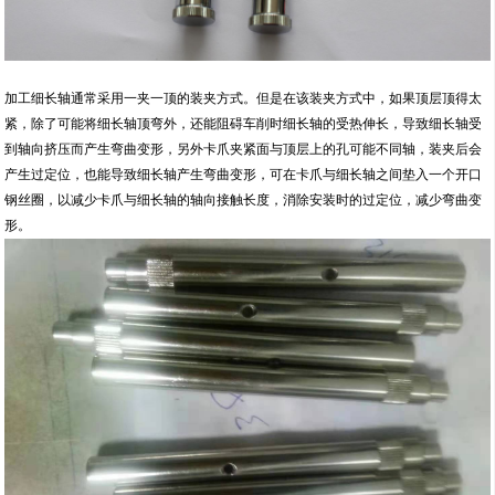
加工细长轴通常采用一夹一顶的装夹方式。但是在该装夹方式中，如果顶层顶得太
紧，除了可能将细长轴顶弯外，还能阻碍车削时细长轴的受热伸长，导致细长轴受
到轴向挤压而产生弯曲变形，另外卡爪夹紧面与顶层上的孔可能不同轴，装夹后会
产生过定位，也能导致细长轴产生弯曲变形，可在卡爪与细长轴之间垫入一个开口
钢丝圈，以减少卡爪与细长轴的轴向接触长度，消除安装时的过定位，减少弯曲变
形。