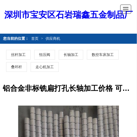
深圳市宝安区石岩瑞鑫五金制品厂
您当前的位置：
首页
>
供应商机
丝杆加工
恒压阀
长轴加工
数控车床加工
叠环杆
走心机加工
铝合金非标铣扁打孔长轴加工价格 可按需求加工