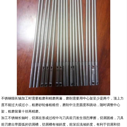
不锈钢细长轴加工时需要粗磨和精磨两遍，磨削需要用中心架至少是两个，顶上力
度不能过大或过小，粗磨砂轮修粗糙些，磨削中注意圆度和跳动，随时调整中心
架，粗磨留量十丝再精磨。
加工不锈钢长轴时，切屑在形成过程中与刀具前刃发生强烈摩擦，切屑困难，刀具
前刃磨出带圆弧的切屑槽，切屑槽有倾斜度，前深后浅倾斜度，有利于切屑和切