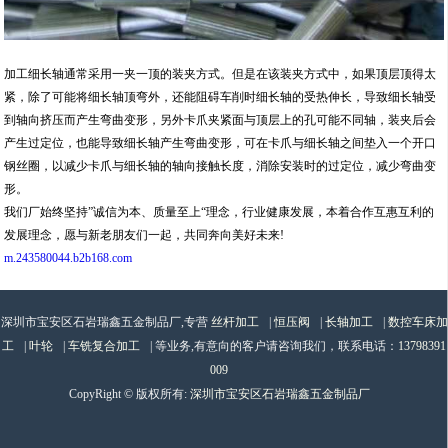
加工细长轴通常采用一夹一顶的装夹方式。但是在该装夹方式中，如果顶层顶得太
紧，除了可能将细长轴顶弯外，还能阻碍车削时细长轴的受热伸长，导致细长轴受
到轴向挤压而产生弯曲变形，另外卡爪夹紧面与顶层上的孔可能不同轴，装夹后会
产生过定位，也能导致细长轴产生弯曲变形，可在卡爪与细长轴之间垫入一个开口
钢丝圈，以减少卡爪与细长轴的轴向接触长度，消除安装时的过定位，减少弯曲变
形。
我们厂始终坚持”诚信为本、质量至上“理念，行业健康发展，本着合作互惠互利的
发展理念，愿与新老朋友们一起，共同奔向美好未来!
m.243580044.b2b168.com
深圳市宝安区石岩瑞鑫五金制品厂,专营
丝杆加工
|
恒压阀
|
长轴加工
|
数控车床加
工
|
叶轮
|
车铣复合加工
| 等业务,有意向的客户请咨询我们，联系电话：
13798391
009
CopyRight © 版权所有:
深圳市宝安区石岩瑞鑫五金制品厂