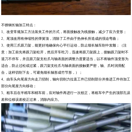
不锈钢长轴加工特点：
1、改变常规加工方法装夹工件的方式，将面接触改为线接触，减少了应力变形；
2、尾顶改用有伸缩性的弹簧顶，消除了工件由于热伸长所造成的强迫弯曲；
3、使用三爪跟刀架，能更好地确保向心平行运动，防止细长轴车削中发颤；（注
意：加工前先将跟刀架松开，然后开车吃刀，迅速将跟刀架跟上，接触跟刀架时不
退刀不停车，并且跟刀架支柱爪与轴表面的调整力度要适当，以不将轴件顶变形为
适合，防止过松或过紧，跟刀架支柱爪与轴表面的接触要严密，轴、爪时润滑配
合，这样切削下去，可避免细长轴形成竹节形，）；
4、由车头向尾座方向走刀切削，轴向切削力拉直工件已切削部分并推进工件待加工
部分向尾座方向移动；
5、粗车后在半精车和精车前，应对轴件再进行一次校正，将粗车中产生的顶部孔误
差和位移误差校正过来，消除内应力。