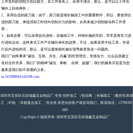
工件受到的切削力也比较大，在工件装夹上，采用卡顶法，那么，是可以让工件在
轴向上自由伸长；
2、采用合适的跟刀架：由于，跟刀架是细长轴加工中的重要附件，所以，要使用合
适的跟刀架，来抵消加工时径向切削分力的影响，从而来减少切削振动和工件变
形；
3、如有必要，可以采用反向进给：在轴加工中，对细长轴的车削，常常是将车刀进
行进给运动，这样来式工件产生轴向伸长的趋势，不过，如果采用卡拉工具，并进
行反向进给的话，那么，是可以避免细长轴出现弯曲变形这一问题的。
我们厂始终秉承“诚信、互助、共生、共赢”的经营理念，凭借实力、出众品质建立
良好合作关系，我们厂的精神“诚信、奉献 、自律、超越”；我们的服务宗旨是为您
服务是我们刻不容缓的义务。
m.243580044.b2b168.com
深圳市宝安区石岩瑞鑫五金制品厂,专营
丝杆加工
|
恒压阀
|
长轴加工
|
数控车床加
工
|
叶轮
|
车铣复合加工
| 等业务,有意向的客户请咨询我们，联系电话：
13798391
009
CopyRight © 版权所有:
深圳市宝安区石岩瑞鑫五金制品厂