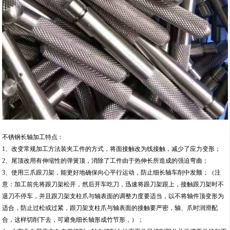
不锈钢长轴加工特点：
1、改变常规加工方法装夹工件的方式，将面接触改为线接触，减少了应力变形；
2、尾顶改用有伸缩性的弹簧顶，消除了工件由于热伸长所造成的强迫弯曲；
3、使用三爪跟刀架，能更好地确保向心平行运动，防止细长轴车削中发颤；（注
意：加工前先将跟刀架松开，然后开车吃刀，迅速将跟刀架跟上，接触跟刀架时不
退刀不停车，并且跟刀架支柱爪与轴表面的调整力度要适当，以不将轴件顶变形为
适合，防止过松或过紧，跟刀架支柱爪与轴表面的接触要严密，轴、爪时润滑配
合，这样切削下去，可避免细长轴形成竹节形，）；