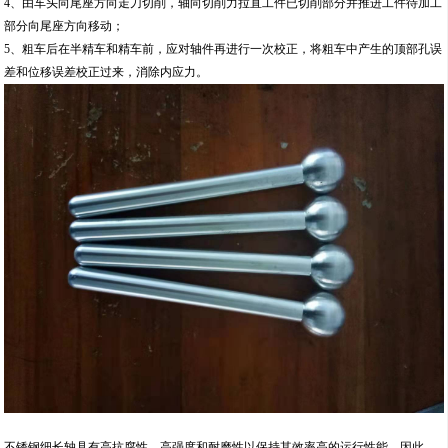
4、由车头向尾座方向走刀切削，轴向切削力拉直工件已切削部分并推进工件待加工
部分向尾座方向移动；
5、粗车后在半精车和精车前，应对轴件再进行一次校正，将粗车中产生的顶部孔误
差和位移误差校正过来，消除内应力。
不锈钢细长轴具有高抗腐性、高强度和耐磨性以保持其效率高的运行性能，因此，