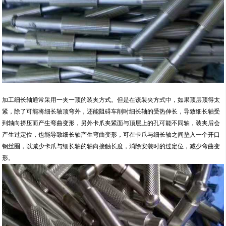
加工细长轴通常采用一夹一顶的装夹方式。但是在该装夹方式中，如果顶层顶得太
紧，除了可能将细长轴顶弯外，还能阻碍车削时细长轴的受热伸长，导致细长轴受
到轴向挤压而产生弯曲变形，另外卡爪夹紧面与顶层上的孔可能不同轴，装夹后会
产生过定位，也能导致细长轴产生弯曲变形，可在卡爪与细长轴之间垫入一个开口
钢丝圈，以减少卡爪与细长轴的轴向接触长度，消除安装时的过定位，减少弯曲变
形。