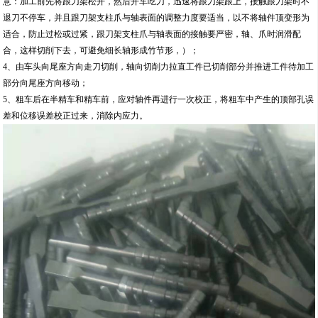
意：加工前先将跟刀架松开，然后开车吃刀，迅速将跟刀架跟上，接触跟刀架时不
退刀不停车，并且跟刀架支柱爪与轴表面的调整力度要适当，以不将轴件顶变形为
适合，防止过松或过紧，跟刀架支柱爪与轴表面的接触要严密，轴、爪时润滑配
合，这样切削下去，可避免细长轴形成竹节形，）；
4、由车头向尾座方向走刀切削，轴向切削力拉直工件已切削部分并推进工件待加工
部分向尾座方向移动；
5、粗车后在半精车和精车前，应对轴件再进行一次校正，将粗车中产生的顶部孔误
差和位移误差校正过来，消除内应力。