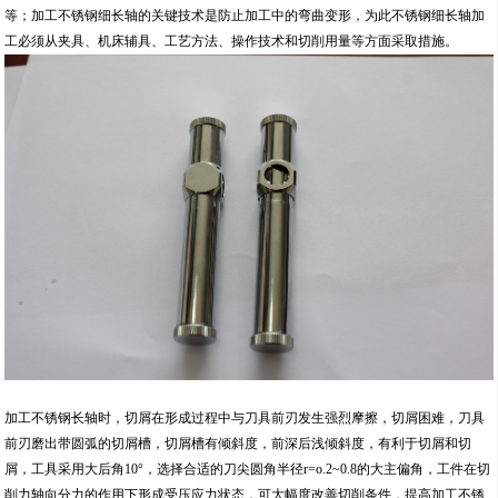
等；加工不锈钢细长轴的关键技术是防止加工中的弯曲变形，为此不锈钢细长轴加
工必须从夹具、机床辅具、工艺方法、操作技术和切削用量等方面采取措施。
加工不锈钢长轴时，切屑在形成过程中与刀具前刃发生强烈摩擦，切屑困难，刀具
前刃磨出带圆弧的切屑槽，切屑槽有倾斜度，前深后浅倾斜度，有利于切屑和切
屑，工具采用大后角10°，选择合适的刀尖圆角半径r=o.2~0.8的大主偏角，工件在切
削力轴向分力的作用下形成受压应力状态，可大幅度改善切削条件，提高加工不锈