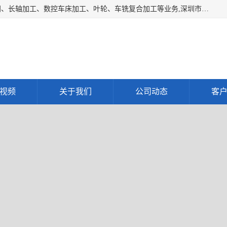
深圳市宝安区石岩瑞鑫五金制品厂主要经营丝杆加工、恒压阀、长轴加工、数控车床加工、叶轮、车铣复合加工等业务,深圳市宝安区石岩瑞鑫五金制品厂产品广泛应用于按摩椅、各类阀门、电机等石化类、机械类产品.
视频
关于我们
公司动态
客