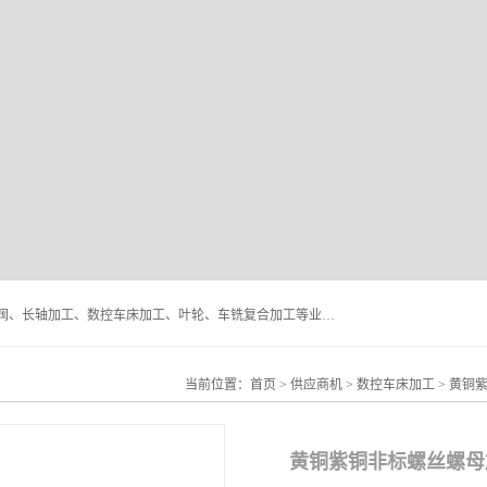
深圳市宝安区石岩瑞鑫五金制品厂主要经营丝杆加工、恒压阀、长轴加工、数控车床加工、叶轮、车铣复合加工等业务,深圳市宝安区石岩瑞鑫五金制品厂产品广泛应用于按摩椅、各类阀门、电机等石化类、机械类产品.
当前位置：
首页
>
供应商机
>
数控车床加工
> 黄铜