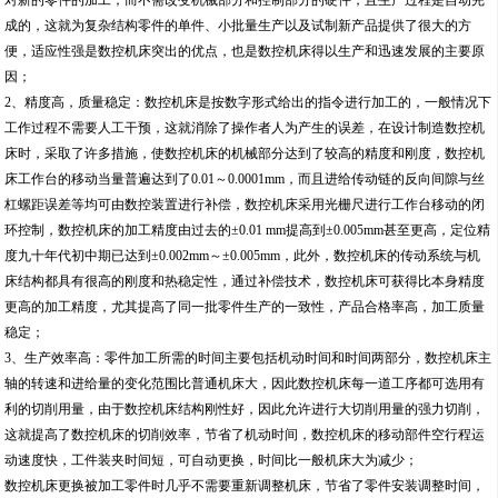
对新的零件的加工；而不需改变机械部分和控制部分的硬件，且生产过程是自动完
成的，这就为复杂结构零件的单件、小批量生产以及试制新产品提供了很大的方
便，适应性强是数控机床突出的优点，也是数控机床得以生产和迅速发展的主要原
因；
2、精度高，质量稳定：数控机床是按数字形式给出的指令进行加工的，一般情况下
工作过程不需要人工干预，这就消除了操作者人为产生的误差，在设计制造数控机
床时，采取了许多措施，使数控机床的机械部分达到了较高的精度和刚度，数控机
床工作台的移动当量普遍达到了0.01～0.0001mm，而且进给传动链的反向间隙与丝
杠螺距误差等均可由数控装置进行补偿，数控机床采用光栅尺进行工作台移动的闭
环控制，数控机床的加工精度由过去的±0.01 mm提高到±0.005mm甚至更高，定位精
度九十年代初中期已达到±0.002mm～±0.005mm，此外，数控机床的传动系统与机
床结构都具有很高的刚度和热稳定性，通过补偿技术，数控机床可获得比本身精度
更高的加工精度，尤其提高了同一批零件生产的一致性，产品合格率高，加工质量
稳定；
3、生产效率高：零件加工所需的时间主要包括机动时间和时间两部分，数控机床主
轴的转速和进给量的变化范围比普通机床大，因此数控机床每一道工序都可选用有
利的切削用量，由于数控机床结构刚性好，因此允许进行大切削用量的强力切削，
这就提高了数控机床的切削效率，节省了机动时间，数控机床的移动部件空行程运
动速度快，工件装夹时间短，可自动更换，时间比一般机床大为减少；
数控机床更换被加工零件时几乎不需要重新调整机床，节省了零件安装调整时间，