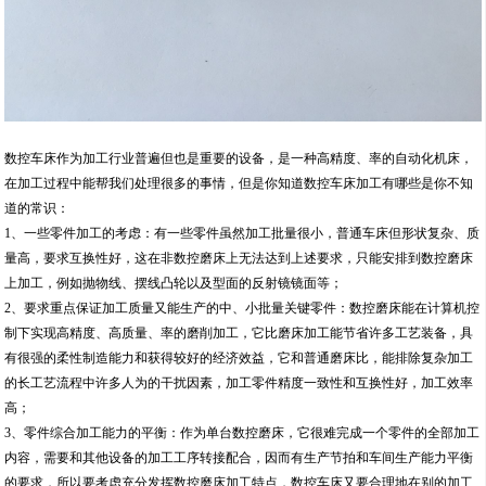
数控车床作为加工行业普遍但也是重要的设备，是一种高精度、率的自动化机床，
在加工过程中能帮我们处理很多的事情，但是你知道数控车床加工有哪些是你不知
道的常识：
1、一些零件加工的考虑：有一些零件虽然加工批量很小，普通车床但形状复杂、质
量高，要求互换性好，这在非数控磨床上无法达到上述要求，只能安排到数控磨床
上加工，例如抛物线、摆线凸轮以及型面的反射镜镜面等；
2、要求重点保证加工质量又能生产的中、小批量关键零件：数控磨床能在计算机控
制下实现高精度、高质量、率的磨削加工，它比磨床加工能节省许多工艺装备，具
有很强的柔性制造能力和获得较好的经济效益，它和普通磨床比，能排除复杂加工
的长工艺流程中许多人为的干扰因素，加工零件精度一致性和互换性好，加工效率
高；
3、零件综合加工能力的平衡：作为单台数控磨床，它很难完成一个零件的全部加工
内容，需要和其他设备的加工工序转接配合，因而有生产节拍和车间生产能力平衡
的要求，所以要考虑充分发挥数控磨床加工特点，数控车床又要合理地在别的加工