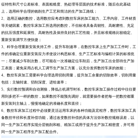
征特性和尺寸公差标准、表面粗糙度、热处理等层面的技术标准，随后在此基础
上，选用科学合理的铣削生产工艺和简洁的生产加工路线；
2、选用正确的数控，选用数控应考虑到数控车床的加工能力、工序内容、工件材质
等关键因素，数控车床加工所选用的数控，不但标准具备高韧性、高耐磨性、充足
的抗压强度和延展性、高耐热性及保持良好的工艺性能，并且标准规格比较稳定、
重新安装调节方便快捷；
3、科学合理重新安装夹持工件，提升车削速率，在数控车床上生产加工工件时，工
件的准确定位重新安装应力求使设计构思标准、生产工艺标准与编程计算的标准统
一；尽量减少车削次数，尽可能在一次准确定位车削后，生产加工出全部待生产加
工表面；避免采用占机人工调节生产加工方案，以充分发挥数控车床的效能；
4、数控车床加工需要科学合理选用切削用量，提升加工余量的切除效率，切削用量
包括：主轴转速、切削深度、进给速率；
5、实行数控预调和自动测狼，降低占机调节时长，数控车床加工操作过程中往往要
用到多把不一样的数控，如果数控不能预先调好，就需要操作者把每一把数控都重
新安装到主轴上，慢慢地确定的准确长度和直径；
6、数控车床加工过程中必须要灵活运用车床的各种功能及宏程序，数控车床加工具
备数控半径和长度补偿功能，通过改变数控补偿的具体方法弥补数控规格误差，以
同一生产加工程序实现分层铣削和粗、精加工或用于提升生产加工精密度，并可用
同一生产加工程序生产加工配合件。