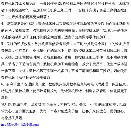
数控机床加工质量稳定，一般只作第1次检验和工序间关键尺寸的抽样检验，因此节
省了停机检验时间，在加工中心机床上加工时，一台机床实现了多道工序的连续加
工，生产效率的提高更为显著；
4、能实现复杂的运动：普通机床难以实现或无法实现轨迹为三次以上的曲线或曲面
的运动，如螺旋桨、汽轮机叶片之类的空间曲面；而数控机床则可实现几乎是任意
轨迹的运动和加工任何形状的空间曲面，适应于复杂异形零件的加工；
5、良好的经济效益：数控机床虽然设备昂贵，加工时分摊到每个零件上的设备折旧
费较高，但在单件、小批量生产的情况下，使用数控机床加工可节省划线工时，减
少调整、加工和检验时间，节省直接生产费用，数控机床加工零件一般不需制作夹
具，节省了工艺装备费用，数控机床加工精度稳定，减少了废品率，使生产成本进
一步下降，此外，数控机床可实现一机多用，节省厂房面积和建厂投资，因此使用
数控机床可获得良好的经济效益；
6、有利于生产管理的现代化：数控机床使用数字信息与标准代码处理、传递信息，
特别是在数控机床上使用计算机控制，为计算机设计、制造以及管理一体化奠定了
基础。
我厂以“以诚为本，以质取信”为宗旨，坚持“开拓、务实、守信”的企业精神，以诚
挚的心，全方面的服务，为每一个客户创造高价值，让客户来的放心，用的舒心。
与您携手共进。
m.243580044.b2b168.com