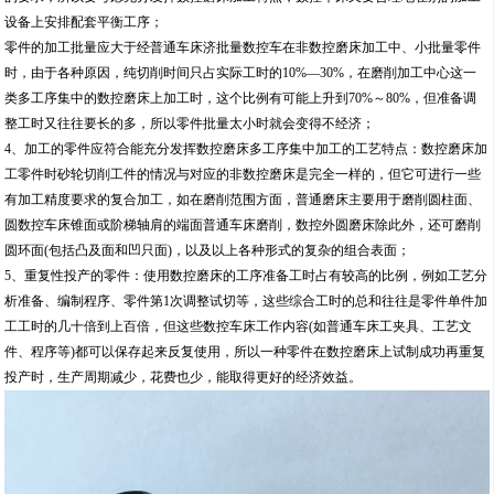
设备上安排配套平衡工序；
零件的加工批量应大于经普通车床济批量数控车在非数控磨床加工中、小批量零件
时，由于各种原因，纯切削时间只占实际工时的10%—30%，在磨削加工中心这一
类多工序集中的数控磨床上加工时，这个比例有可能上升到70%～80%，但准备调
整工时又往往要长的多，所以零件批量太小时就会变得不经济；
4、加工的零件应符合能充分发挥数控磨床多工序集中加工的工艺特点：数控磨床加
工零件时砂轮切削工件的情况与对应的非数控磨床是完全一样的，但它可进行一些
有加工精度要求的复合加工，如在磨削范围方面，普通磨床主要用于磨削圆柱面、
圆数控车床锥面或阶梯轴肩的端面普通车床磨削，数控外圆磨床除此外，还可磨削
圆环面(包括凸及面和凹只面)，以及以上各种形式的复杂的组合表面；
5、重复性投产的零件：使用数控磨床的工序准备工时占有较高的比例，例如工艺分
析准备、编制程序、零件第1次调整试切等，这些综合工时的总和往往是零件单件加
工工时的几十倍到上百倍，但这些数控车床工作内容(如普通车床工夹具、工艺文
件、程序等)都可以保存起来反复使用，所以一种零件在数控磨床上试制成功再重复
投产时，生产周期减少，花费也少，能取得更好的经济效益。