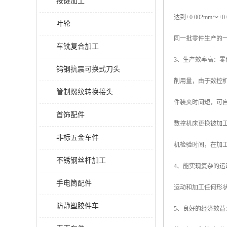
按键加工
达到±0.002m
叶轮
同一批零件生产的
车铣复合加工
3、生产效率高：
钨钢抗震可换式刀头
削用量，由于数控
管制螺纹转换接头
件装夹时间短，可
首饰配件
数控机床更换被加
非标五金车件
机检验时间，在加
不锈钢丝杆加工
4、能实现复杂的
手电筒配件
运动和加工任何形
防静塑胶件车
5、良好的经济效