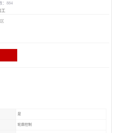
数：884
加工
安区
是
轮廓控制