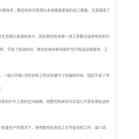
，通过补偿技术，数控机床可获得比本身精度更高的加工精度，尤其提高了
变化范围比普通机床大，因此数控机床每一道工序都可选用有利的切
率，节省了机动时间，数控机床的移动部件空行程运动速度快，工
，一般只作第1次检验和工序间关键尺寸的抽样检验，因此节省了停
；
汽轮机叶片之类的空间曲面；而数控机床则可实现几乎是任意轨迹的
小批量生产的情况下，使用数控机床加工可节省划线工时，减少调