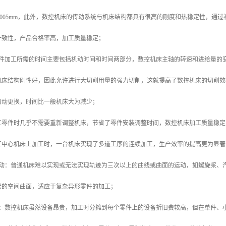
m～±0.005mm，此外，数控机床的传动系统与机床结构都具有很高的刚度和热稳定性
一致性，产品合格率高，加工质量稳定；
零件加工所需的时间主要包括机动时间和时间两部分，数控机床主轴的转速和进给量的
机床结构刚性好，因此允许进行大切削用量的强力切削，这就提高了数控机床的切削效
自动更换，时间比一般机床大为减少；
工零件时几乎不需要重新调整机床，节省了零件安装调整时间，数控机床加工质量稳定
工中心机床上加工时，一台机床实现了多道工序的连续加工，生产效率的提高更为显著
运动：普通机床难以实现或无法实现轨迹为三次以上的曲线或曲面的运动，如螺旋桨、
状的空间曲面，适应于复杂异形零件的加工；
益：数控机床虽然设备昂贵，加工时分摊到每个零件上的设备折旧费较高，但在单件、