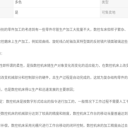
多色
类型
是
可售卖地
特别的零件加工的考虑到有一些零件尽管生产加工大批量不大，数控车床但样子繁杂、
数控磨床上生产加工，例如双曲线、旋轮线凸轮轴及其特型面的反射镜片镜面玻璃这些
势：
应性即所谓的柔性，是指数控机床随生产对象变化而变化的适应能力，在数控机床上改
需改变机械部分和控制部分的硬件，且生产过程是自动完成的，这就为复杂结构零件的
点，也是数控机床得以生产和迅速发展的主要原因；
稳定：数控机床是按数字形式给出的指令进行加工的，一般情况下工作过程不需要人工
数控机床的机械部分达到了较高的精度和刚度，数控机床工作台的移动当量普遍达到了0.
补偿，数控机床采用光栅尺进行工作台移动的闭环控制，数控机床的加工精度由过去的±0.