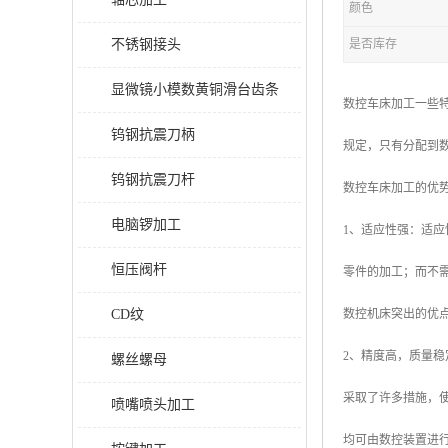
颜色
不锈钢接头
是否库存
显微镜小模数黄铜滑台齿条
数控车床加工一些
钨钢抗震刀柄
规定，只有分配到
钨钢抗震刀杆
数控车床加工的优
电脑锣加工
1、适应性强：适
恒压阀杆
零件的加工；而不
CD纹
数控机床突出的优
2、精度高，质量
螺丝螺母
采取了许多措施，使
喷嘴喷头加工
均可由数控装置进行