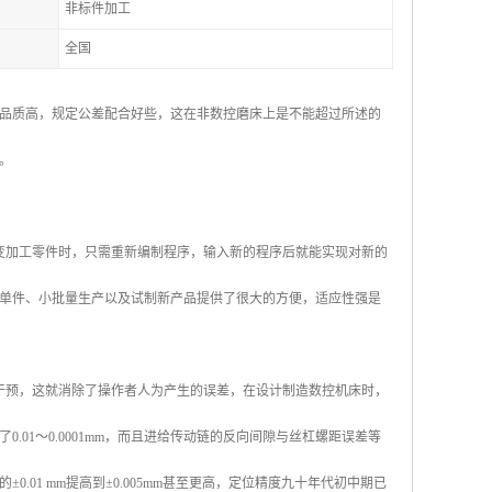
非标件加工
全国
品质高，规定公差配合好些，这在非数控磨床上是不能超过所述的
。
变加工零件时，只需重新编制程序，输入新的程序后就能实现对新的
单件、小批量生产以及试制新产品提供了很大的方便，适应性强是
干预，这就消除了操作者人为产生的误差，在设计制造数控机床时，
01～0.0001mm，而且进给传动链的反向间隙与丝杠螺距误差等
01 mm提高到±0.005mm甚至更高，定位精度九十年代初中期已