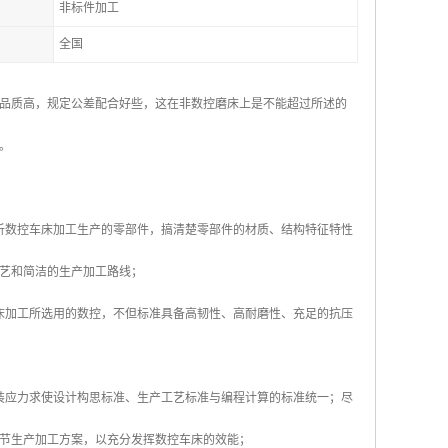
非标件加工
全国
品质高，规定公差配合好些，这在非数控磨床上是不能超过所述的
。
析数控车床加工生产的零部件，搞清楚零部件的材质、结构特征特性
艺和简洁的生产加工路线；
床加工所选用的数控，不但标准具备高韧性、高耐磨性、充足的抗压
装应力求使设计构思标准、生产工艺标准与编程计算的标准统一；尽
节生产加工方案，以充分发挥数控车床的效能；