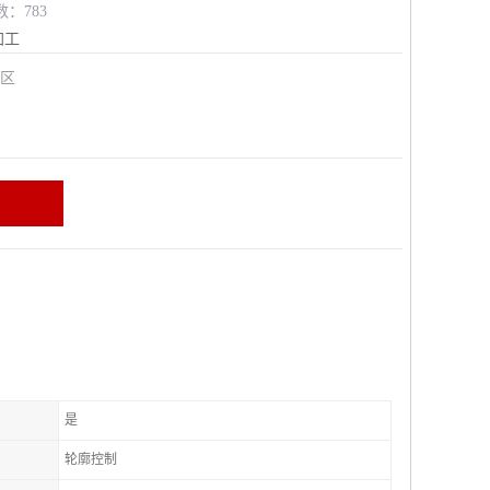
数：783
加工
安区
是
轮廓控制