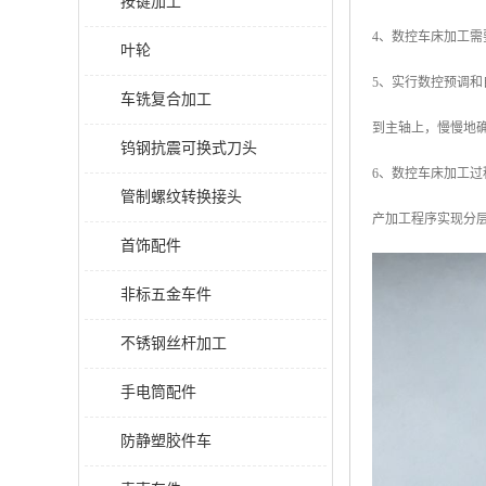
按键加工
4、数控车床加工
叶轮
5、实行数控预调
车铣复合加工
到主轴上，慢慢地
钨钢抗震可换式刀头
6、数控车床加工
管制螺纹转换接头
产加工程序实现分
首饰配件
非标五金车件
不锈钢丝杆加工
手电筒配件
防静塑胶件车