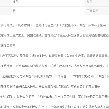
多色
类型
是
可售卖地
特别的零件加工的考虑到有一些零件尽管生产加工大批量不大，数控车床但样子繁杂、
数控磨床上生产加工，例如双曲线、旋轮线凸轮轴及其特型面的反射镜片镜面玻璃这些
车床加工效率：
的生产工艺路线，降低数控铣削的时长，以便提升数控车床的生产率，需要认认真真分
表面粗糙度、热处理等层面的技术标准，随后在此基础上，选用科学合理的铣削生产工
控，选用数控应考虑到数控车床的加工能力、工序内容、工件材质等关键因素，数控车
耐热性及保持良好的工艺性能，并且标准规格比较稳定、重新安装调节方便快捷；
安装夹持工件，提升车削速率，在数控车床上生产加工工件时，工件的准确定位重新安
尽可能在一次准确定位车削后，生产加工出全部待生产加工表面；避免采用占机人工调