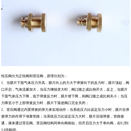
恒压阀分为正恒阀和背压阀，原理分别为：
1、当膜片下面气体压力升高，膜片向上的力大于弹簧向下的反力时，膜片顶起，阀
口开启，气体流量加大，当压力继续变大时，阀口随之成比例开大，反之，当膜片
下面气体压力下降，低于弹簧反力时，膜片便下降，则阀口随之成比例关小；当压
力降至小于上部弹簧反力时，膜片下落使阀口完全关闭；
2、背压阀通过内置弹簧的弹力来实现动作：当系统压力比设定压力小时，膜片在弹
簧弹力的作用下堵塞管路；当系统压力比设定压力大时，膜片压缩弹簧，管路接
通，液体通过背压阀。背压阀结构同单向阀相似，但开启压力大于单向阀，在0.2到
1.6兆帕间。