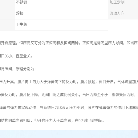
不锈钢
加工定制
焊接
流动方向
卫生级
用开启原理，恒压阀又可分为正恒阀和反恒阀两种，正恒阀是常闭型压力导阀，即当压
阀口关小，直至全关。
和背压阀，原理分别为：
体压力升高，膜片向上的力大于弹簧向下的反力时，膜片顶起，阀口开启，气体流量加
弹簧反力时，膜片便下降，则阀口随之成比例关小；当压力降至小于上部弹簧反力时，
置弹簧的弹力来实现动作：当系统压力比设定压力小时，膜片在弹簧弹力的作用下堵塞
结构同单向阀相似，但开启压力大于单向阀，在0.2到1.6兆帕间。