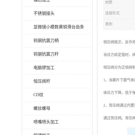
材质
不锈钢接头
连接形式
类别
显微镜小模数黄铜滑台齿条
钨钢抗震刀柄
恒压阀按正、反作
钨钢抗震刀杆
当压力给定值时，
电脑锣加工
恒压阀分为正恒阀
1、当膜片下面气
恒压阀杆
体压力下降，低于
CD纹
2、背压阀通过内
螺丝螺母
通过背压阀。背压阀
喷嘴喷头加工