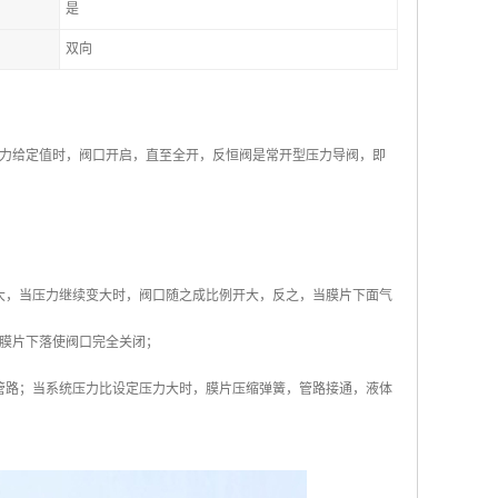
是
双向
力给定值时，阀口开启，直至全开，反恒阀是常开型压力导阀，即
大，当压力继续变大时，阀口随之成比例开大，反之，当膜片下面气
膜片下落使阀口完全关闭；
管路；当系统压力比设定压力大时，膜片压缩弹簧，管路接通，液体