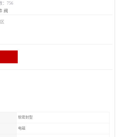
数：756
件
阀
安区
软密封型
电磁