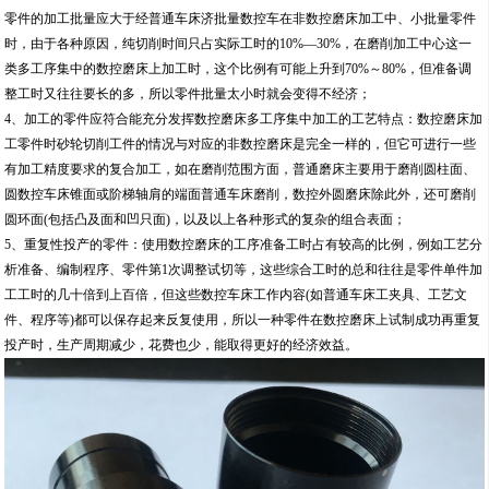
零件的加工批量应大于经普通车床济批量数控车在非数控磨床加工中、小批量零件
时，由于各种原因，纯切削时间只占实际工时的10%—30%，在磨削加工中心这一
类多工序集中的数控磨床上加工时，这个比例有可能上升到70%～80%，但准备调
整工时又往往要长的多，所以零件批量太小时就会变得不经济；
4、加工的零件应符合能充分发挥数控磨床多工序集中加工的工艺特点：数控磨床加
工零件时砂轮切削工件的情况与对应的非数控磨床是完全一样的，但它可进行一些
有加工精度要求的复合加工，如在磨削范围方面，普通磨床主要用于磨削圆柱面、
圆数控车床锥面或阶梯轴肩的端面普通车床磨削，数控外圆磨床除此外，还可磨削
圆环面(包括凸及面和凹只面)，以及以上各种形式的复杂的组合表面；
5、重复性投产的零件：使用数控磨床的工序准备工时占有较高的比例，例如工艺分
析准备、编制程序、零件第1次调整试切等，这些综合工时的总和往往是零件单件加
工工时的几十倍到上百倍，但这些数控车床工作内容(如普通车床工夹具、工艺文
件、程序等)都可以保存起来反复使用，所以一种零件在数控磨床上试制成功再重复
投产时，生产周期减少，花费也少，能取得更好的经济效益。