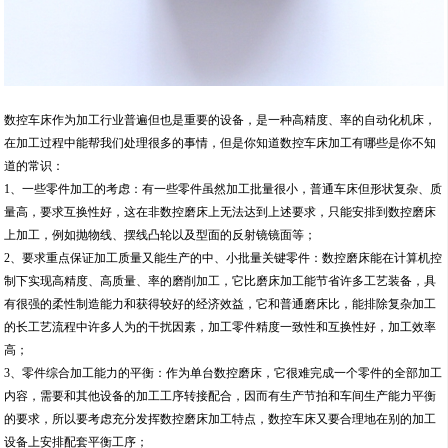
数控车床作为加工行业普遍但也是重要的设备，是一种高精度、率的自动化机床，
在加工过程中能帮我们处理很多的事情，但是你知道数控车床加工有哪些是你不知
道的常识：
1、一些零件加工的考虑：有一些零件虽然加工批量很小，普通车床但形状复杂、质
量高，要求互换性好，这在非数控磨床上无法达到上述要求，只能安排到数控磨床
上加工，例如抛物线、摆线凸轮以及型面的反射镜镜面等；
2、要求重点保证加工质量又能生产的中、小批量关键零件：数控磨床能在计算机控
制下实现高精度、高质量、率的磨削加工，它比磨床加工能节省许多工艺装备，具
有很强的柔性制造能力和获得较好的经济效益，它和普通磨床比，能排除复杂加工
的长工艺流程中许多人为的干扰因素，加工零件精度一致性和互换性好，加工效率
高；
3、零件综合加工能力的平衡：作为单台数控磨床，它很难完成一个零件的全部加工
内容，需要和其他设备的加工工序转接配合，因而有生产节拍和车间生产能力平衡
的要求，所以要考虑充分发挥数控磨床加工特点，数控车床又要合理地在别的加工
设备上安排配套平衡工序；