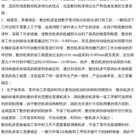
便，适应性强是数控机床突出的优点，也是数控机床得以生产和迅速发展的主要原
因；
2、精度高，质量稳定：数控机床是按数字形式给出的指令进行加工的，一般情况下
工作过程不需要人工干预，这就消除了操作者人为产生的误差，在设计制造数控机
床时，采取了许多措施，使数控机床的机械部分达到了较高的精度和刚度，数控机
床工作台的移动当量普遍达到了0.01～0.0001mm，而且进给传动链的反向间隙与丝
杠螺距误差等均可由数控装置进行补偿，数控机床采用光栅尺进行工作台移动的闭
环控制，数控机床的加工精度由过去的±0.01 mm提高到±0.005mm甚至更高，定位精
度九十年代初中期已达到±0.002mm～±0.005mm，此外，数控机床的传动系统与机
床结构都具有很高的刚度和热稳定性，通过补偿技术，数控机床可获得比本身精度
更高的加工精度，尤其提高了同一批零件生产的一致性，产品合格率高，加工质量
稳定；
3、生产效率高：零件加工所需的时间主要包括机动时间和时间两部分，数控机床主
轴的转速和进给量的变化范围比普通机床大，因此数控机床每一道工序都可选用有
利的切削用量，由于数控机床结构刚性好，因此允许进行大切削用量的强力切削，
这就提高了数控机床的切削效率，节省了机动时间，数控机床的移动部件空行程运
动速度快，工件装夹时间短，可自动更换，时间比一般机床大为减少；
数控机床更换被加工零件时几乎不需要重新调整机床，节省了零件安装调整时间，
数控机床加工质量稳定，一般只作第1次检验和工序间关键尺寸的抽样检验，因此节