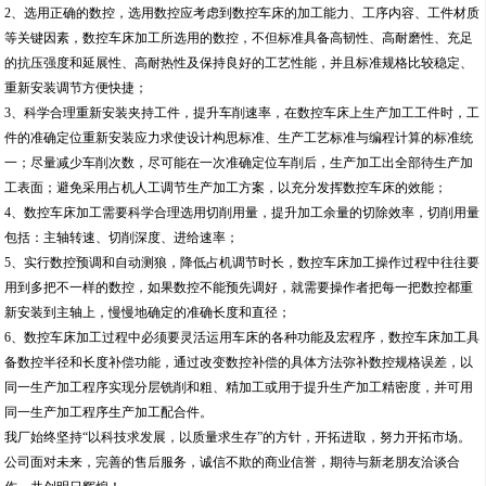
2、选用正确的数控，选用数控应考虑到数控车床的加工能力、工序内容、工件材质
等关键因素，数控车床加工所选用的数控，不但标准具备高韧性、高耐磨性、充足
的抗压强度和延展性、高耐热性及保持良好的工艺性能，并且标准规格比较稳定、
重新安装调节方便快捷；
3、科学合理重新安装夹持工件，提升车削速率，在数控车床上生产加工工件时，工
件的准确定位重新安装应力求使设计构思标准、生产工艺标准与编程计算的标准统
一；尽量减少车削次数，尽可能在一次准确定位车削后，生产加工出全部待生产加
工表面；避免采用占机人工调节生产加工方案，以充分发挥数控车床的效能；
4、数控车床加工需要科学合理选用切削用量，提升加工余量的切除效率，切削用量
包括：主轴转速、切削深度、进给速率；
5、实行数控预调和自动测狼，降低占机调节时长，数控车床加工操作过程中往往要
用到多把不一样的数控，如果数控不能预先调好，就需要操作者把每一把数控都重
新安装到主轴上，慢慢地确定的准确长度和直径；
6、数控车床加工过程中必须要灵活运用车床的各种功能及宏程序，数控车床加工具
备数控半径和长度补偿功能，通过改变数控补偿的具体方法弥补数控规格误差，以
同一生产加工程序实现分层铣削和粗、精加工或用于提升生产加工精密度，并可用
同一生产加工程序生产加工配合件。
我厂始终坚持“以科技求发展，以质量求生存”的方针，开拓进取，努力开拓市场。
公司面对未来，完善的售后服务，诚信不欺的商业信誉，期待与新老朋友洽谈合