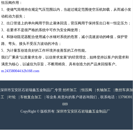
恒压阀作用：
1、使储气筒维持在规定气压范围以内，当超过规定范围使空压机卸载，从而减小发
动机动力损失；
2、出口管道上的单向阀用于防止液体回流，背压阀用于保持泵出口有一恒定压力；
3、在要求不是很严格的系统中可作为安全阀使用；
4、和脉动阻尼器配合使用减小水锤对系统的危害，减小流速波动的峰值，保护管
路、弯头、接头不受压力波动的冲击；
5、为计量泵创造良好的工作环境并改善泵的工作性能。
我们厂秉承“以质量求生存，以信誉求发展”的经营理念，始终坚持以客户的需求和
满意为核心，以诚信为宗旨，不断用精良、具有创造力的产品来回报客户。
m.243580044.b2b168.com
深圳市宝安区石岩瑞鑫五金制品厂,专营
丝杆加工
|
恒压阀
|
长轴加工
|
数控车床加
工
|
叶轮
|
车铣复合加工
| 等业务,有意向的客户请咨询我们，联系电话：
13798391
009
CopyRight © 版权所有:
深圳市宝安区石岩瑞鑫五金制品厂