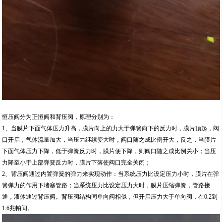
恒压阀分为正恒阀和背压阀，原理分别为：
1、当膜片下面气体压力升高，膜片向上的力大于弹簧向下的反力时，膜片顶起，阀
口开启，气体流量加大，当压力继续变大时，阀口随之成比例开大，反之，当膜片
下面气体压力下降，低于弹簧反力时，膜片便下降，则阀口随之成比例关小；当压
力降至小于上部弹簧反力时，膜片下落使阀口完全关闭；
2、背压阀通过内置弹簧的弹力来实现动作：当系统压力比设定压力小时，膜片在弹
簧弹力的作用下堵塞管路；当系统压力比设定压力大时，膜片压缩弹簧，管路接
通，液体通过背压阀。背压阀结构同单向阀相似，但开启压力大于单向阀，在0.2到
1.6兆帕间。