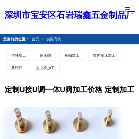
深圳市宝安区石岩瑞鑫五金制品厂
您当前的位置：
首页
>
供应商机
丝杆加工
恒压阀
长轴加工
数控车床加工
叠环杆
走心机加工
定制U接U调一体U阀加工价格 定制加工