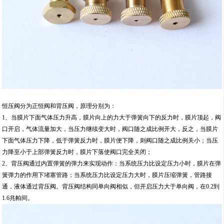
恒压阀分为正恒阀和背压阀，原理分别为：
1、当膜片下面气体压力升高，膜片向上的力大于弹簧向下的反力时，膜片顶起，阀
口开启，气体流量加大，当压力继续变大时，阀口随之成比例开大，反之，当膜片
下面气体压力下降，低于弹簧反力时，膜片便下降，则阀口随之成比例关小；当压
力降至小于上部弹簧反力时，膜片下落使阀口完全关闭；
2、背压阀通过内置弹簧的弹力来实现动作：当系统压力比设定压力小时，膜片在弹
簧弹力的作用下堵塞管路；当系统压力比设定压力大时，膜片压缩弹簧，管路接
通，液体通过背压阀。背压阀结构同单向阀相似，但开启压力大于单向阀，在0.2到
1.6兆帕间。