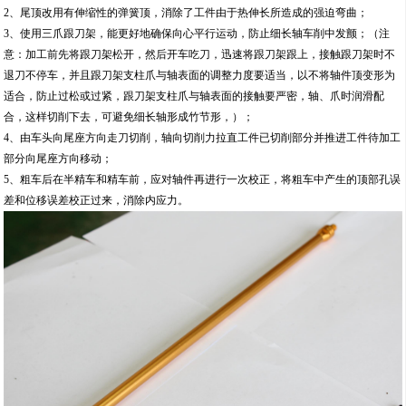
2、尾顶改用有伸缩性的弹簧顶，消除了工件由于热伸长所造成的强迫弯曲；
3、使用三爪跟刀架，能更好地确保向心平行运动，防止细长轴车削中发颤；（注
意：加工前先将跟刀架松开，然后开车吃刀，迅速将跟刀架跟上，接触跟刀架时不
退刀不停车，并且跟刀架支柱爪与轴表面的调整力度要适当，以不将轴件顶变形为
适合，防止过松或过紧，跟刀架支柱爪与轴表面的接触要严密，轴、爪时润滑配
合，这样切削下去，可避免细长轴形成竹节形，）；
4、由车头向尾座方向走刀切削，轴向切削力拉直工件已切削部分并推进工件待加工
部分向尾座方向移动；
5、粗车后在半精车和精车前，应对轴件再进行一次校正，将粗车中产生的顶部孔误
差和位移误差校正过来，消除内应力。