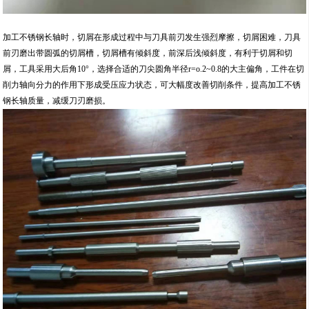
加工不锈钢长轴时，切屑在形成过程中与刀具前刃发生强烈摩擦，切屑困难，刀具
前刃磨出带圆弧的切屑槽，切屑槽有倾斜度，前深后浅倾斜度，有利于切屑和切
屑，工具采用大后角10°，选择合适的刀尖圆角半径r=o.2~0.8的大主偏角，工件在切
削力轴向分力的作用下形成受压应力状态，可大幅度改善切削条件，提高加工不锈
钢长轴质量，减缓刀刃磨损。