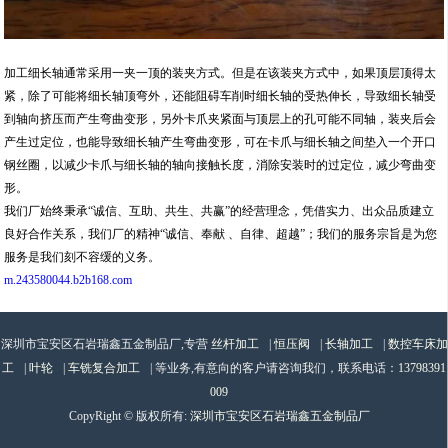
加工细长轴通常采用一夹一顶的装夹方式。但是在该装夹方式中，如果顶层顶得太
紧，除了可能将细长轴顶弯外，还能阻碍车削时细长轴的受热伸长，导致细长轴受
到轴向挤压而产生弯曲变形，另外卡爪夹紧面与顶层上的孔可能不同轴，装夹后会
产生过定位，也能导致细长轴产生弯曲变形，可在卡爪与细长轴之间垫入一个开口
钢丝圈，以减少卡爪与细长轴的轴向接触长度，消除安装时的过定位，减少弯曲变
形。
我们厂始终秉承“诚信、互助、共生、共赢”的经营理念，凭借实力、出众品质建立
良好合作关系，我们厂的精神“诚信、奉献 、自律、超越”；我们的服务宗旨是为您
服务是我们刻不容缓的义务。
m.243580044.b2b168.com
深圳市宝安区石岩瑞鑫五金制品厂,专营
丝杆加工
|
恒压阀
|
长轴加工
|
数控车床加
工
|
叶轮
|
车铣复合加工
| 等业务,有意向的客户请咨询我们，联系电话：
13798391
009
CopyRight © 版权所有:
深圳市宝安区石岩瑞鑫五金制品厂