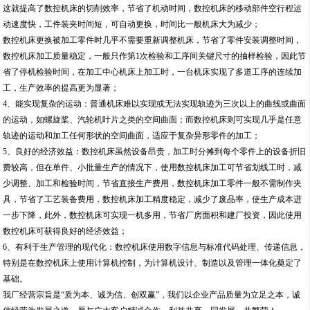
这就提高了数控机床的切削效率，节省了机动时间，数控机床的移动部件空行程运
动速度快，工件装夹时间短，可自动更换，时间比一般机床大为减少；
数控机床更换被加工零件时几乎不需要重新调整机床，节省了零件安装调整时间，
数控机床加工质量稳定，一般只作第1次检验和工序间关键尺寸的抽样检验，因此节
省了停机检验时间，在加工中心机床上加工时，一台机床实现了多道工序的连续加
工，生产效率的提高更为显著；
4、能实现复杂的运动：普通机床难以实现或无法实现轨迹为三次以上的曲线或曲面
的运动，如螺旋桨、汽轮机叶片之类的空间曲面；而数控机床则可实现几乎是任意
轨迹的运动和加工任何形状的空间曲面，适应于复杂异形零件的加工；
5、良好的经济效益：数控机床虽然设备昂贵，加工时分摊到每个零件上的设备折旧
费较高，但在单件、小批量生产的情况下，使用数控机床加工可节省划线工时，减
少调整、加工和检验时间，节省直接生产费用，数控机床加工零件一般不需制作夹
具，节省了工艺装备费用，数控机床加工精度稳定，减少了废品率，使生产成本进
一步下降，此外，数控机床可实现一机多用，节省厂房面积和建厂投资，因此使用
数控机床可获得良好的经济效益；
6、有利于生产管理的现代化：数控机床使用数字信息与标准代码处理、传递信息，
特别是在数控机床上使用计算机控制，为计算机设计、制造以及管理一体化奠定了
基础。
我厂经营宗旨是“质为本、诚为信、创双赢”，我们以企业产品质量为立足之本，诚