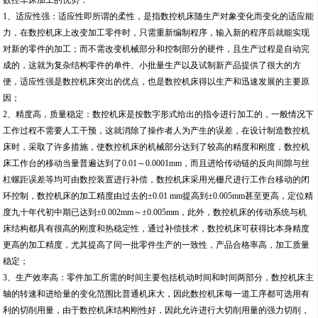
数控车床加工的优势：
1、适应性强：适应性即所谓的柔性，是指数控机床随生产对象变化而变化的适应能
力，在数控机床上改变加工零件时，只需重新编制程序，输入新的程序后就能实现
对新的零件的加工；而不需改变机械部分和控制部分的硬件，且生产过程是自动完
成的，这就为复杂结构零件的单件、小批量生产以及试制新产品提供了很大的方
便，适应性强是数控机床突出的优点，也是数控机床得以生产和迅速发展的主要原
因；
2、精度高，质量稳定：数控机床是按数字形式给出的指令进行加工的，一般情况下
工作过程不需要人工干预，这就消除了操作者人为产生的误差，在设计制造数控机
床时，采取了许多措施，使数控机床的机械部分达到了较高的精度和刚度，数控机
床工作台的移动当量普遍达到了0.01～0.0001mm，而且进给传动链的反向间隙与丝
杠螺距误差等均可由数控装置进行补偿，数控机床采用光栅尺进行工作台移动的闭
环控制，数控机床的加工精度由过去的±0.01 mm提高到±0.005mm甚至更高，定位精
度九十年代初中期已达到±0.002mm～±0.005mm，此外，数控机床的传动系统与机
床结构都具有很高的刚度和热稳定性，通过补偿技术，数控机床可获得比本身精度
更高的加工精度，尤其提高了同一批零件生产的一致性，产品合格率高，加工质量
稳定；
3、生产效率高：零件加工所需的时间主要包括机动时间和时间两部分，数控机床主
轴的转速和进给量的变化范围比普通机床大，因此数控机床每一道工序都可选用有
利的切削用量，由于数控机床结构刚性好，因此允许进行大切削用量的强力切削，