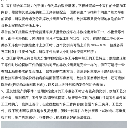
3、零件综合加工能力的平衡：作为单台数控磨床，它很难完成一个零件的全部加工
内容，需要和其他设备的加工工序转接配合，因而有生产节拍和车间生产能力平衡
的要求，所以要考虑充分发挥数控磨床加工特点，数控车床又要合理地在别的加工
设备上安排配套平衡工序；
零件的加工批量应大于经普通车床济批量数控车在非数控磨床加工中、小批量零件
时，由于各种原因，纯切削时间只占实际工时的10%—30%，在磨削加工中心这一
类多工序集中的数控磨床上加工时，这个比例有可能上升到70%～80%，但准备调
整工时又往往要长的多，所以零件批量太小时就会变得不经济；
4、加工的零件应符合能充分发挥数控磨床多工序集中加工的工艺特点：数控磨床加
工零件时砂轮切削工件的情况与对应的非数控磨床是完全一样的，但它可进行一些
有加工精度要求的复合加工，如在磨削范围方面，普通磨床主要用于磨削圆柱面、
圆数控车床锥面或阶梯轴肩的端面普通车床磨削，数控外圆磨床除此外，还可磨削
圆环面(包括凸及面和凹只面)，以及以上各种形式的复杂的组合表面；
5、重复性投产的零件：使用数控磨床的工序准备工时占有较高的比例，例如工艺分
析准备、编制程序、零件第1次调整试切等，这些综合工时的总和往往是零件单件加
工工时的几十倍到上百倍，但这些数控车床工作内容(如普通车床工夹具、工艺文
件、程序等)都可以保存起来反复使用，所以一种零件在数控磨床上试制成功再重复
投产时，生产周期减少，花费也少，能取得更好的经济效益。