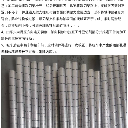
意：加工前先将跟刀架松开，然后开车吃刀，迅速将跟刀架跟上，接触跟刀架时不
退刀不停车，并且跟刀架支柱爪与轴表面的调整力度要适当，以不将轴件顶变形为
适合，防止过松或过紧，跟刀架支柱爪与轴表面的接触要严密，轴、爪时润滑配
合，这样切削下去，可避免细长轴形成竹节形，）；
4、由车头向尾座方向走刀切削，轴向切削力拉直工件已切削部分并推进工件待加工
部分向尾座方向移动；
5、粗车后在半精车和精车前，应对轴件再进行一次校正，将粗车中产生的顶部孔误
差和位移误差校正过来，消除内应力。