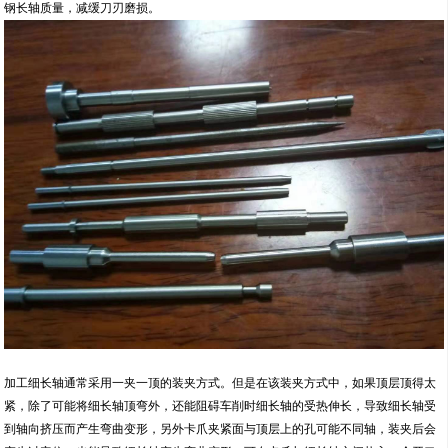
钢长轴质量，减缓刀刃磨损。
加工细长轴通常采用一夹一顶的装夹方式。但是在该装夹方式中，如果顶层顶得太
紧，除了可能将细长轴顶弯外，还能阻碍车削时细长轴的受热伸长，导致细长轴受
到轴向挤压而产生弯曲变形，另外卡爪夹紧面与顶层上的孔可能不同轴，装夹后会