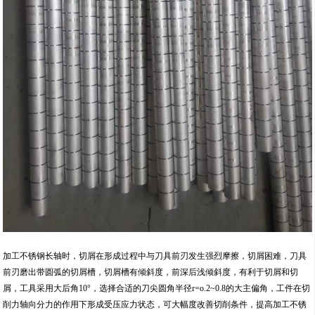
加工不锈钢长轴时，切屑在形成过程中与刀具前刃发生强烈摩擦，切屑困难，刀具
前刃磨出带圆弧的切屑槽，切屑槽有倾斜度，前深后浅倾斜度，有利于切屑和切
屑，工具采用大后角10°，选择合适的刀尖圆角半径r=o.2~0.8的大主偏角，工件在切
削力轴向分力的作用下形成受压应力状态，可大幅度改善切削条件，提高加工不锈