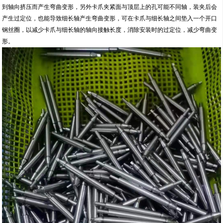
到轴向挤压而产生弯曲变形，另外卡爪夹紧面与顶层上的孔可能不同轴，装夹后会
产生过定位，也能导致细长轴产生弯曲变形，可在卡爪与细长轴之间垫入一个开口
钢丝圈，以减少卡爪与细长轴的轴向接触长度，消除安装时的过定位，减少弯曲变
形。