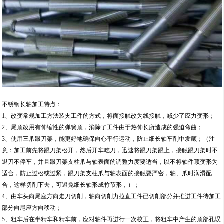
不锈钢长轴加工特点：
1、改变常规加工方法装夹工件的方式，将面接触改为线接触，减少了应力变形；
2、尾顶改用有伸缩性的弹簧顶，消除了工件由于热伸长所造成的强迫弯曲；
3、使用三爪跟刀架，能更好地确保向心平行运动，防止细长轴车削中发颤；（注
意：加工前先将跟刀架松开，然后开车吃刀，迅速将跟刀架跟上，接触跟刀架时不
退刀不停车，并且跟刀架支柱爪与轴表面的调整力度要适当，以不将轴件顶变形为
适合，防止过松或过紧，跟刀架支柱爪与轴表面的接触要严密，轴、爪时润滑配
合，这样切削下去，可避免细长轴形成竹节形，）；
4、由车头向尾座方向走刀切削，轴向切削力拉直工件已切削部分并推进工件待加工
部分向尾座方向移动；
5、粗车后在半精车和精车前，应对轴件再进行一次校正，将粗车中产生的顶部孔误