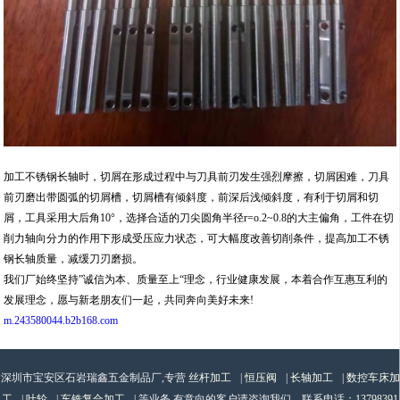
加工不锈钢长轴时，切屑在形成过程中与刀具前刃发生强烈摩擦，切屑困难，刀具
前刃磨出带圆弧的切屑槽，切屑槽有倾斜度，前深后浅倾斜度，有利于切屑和切
屑，工具采用大后角10°，选择合适的刀尖圆角半径r=o.2~0.8的大主偏角，工件在切
削力轴向分力的作用下形成受压应力状态，可大幅度改善切削条件，提高加工不锈
钢长轴质量，减缓刀刃磨损。
我们厂始终坚持”诚信为本、质量至上“理念，行业健康发展，本着合作互惠互利的
发展理念，愿与新老朋友们一起，共同奔向美好未来!
m.243580044.b2b168.com
深圳市宝安区石岩瑞鑫五金制品厂,专营
丝杆加工
|
恒压阀
|
长轴加工
|
数控车床加
工
|
叶轮
|
车铣复合加工
| 等业务,有意向的客户请咨询我们，联系电话：
13798391