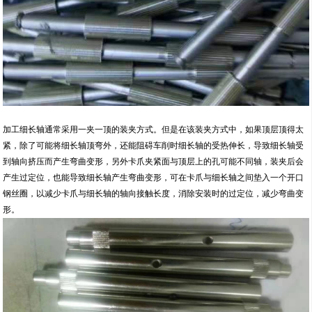
加工细长轴通常采用一夹一顶的装夹方式。但是在该装夹方式中，如果顶层顶得太
紧，除了可能将细长轴顶弯外，还能阻碍车削时细长轴的受热伸长，导致细长轴受
到轴向挤压而产生弯曲变形，另外卡爪夹紧面与顶层上的孔可能不同轴，装夹后会
产生过定位，也能导致细长轴产生弯曲变形，可在卡爪与细长轴之间垫入一个开口
钢丝圈，以减少卡爪与细长轴的轴向接触长度，消除安装时的过定位，减少弯曲变
形。