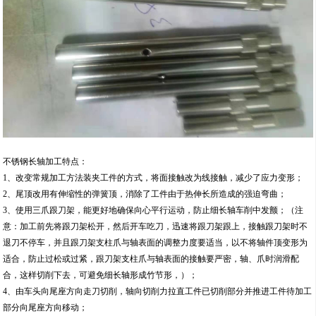
不锈钢长轴加工特点：
1、改变常规加工方法装夹工件的方式，将面接触改为线接触，减少了应力变形；
2、尾顶改用有伸缩性的弹簧顶，消除了工件由于热伸长所造成的强迫弯曲；
3、使用三爪跟刀架，能更好地确保向心平行运动，防止细长轴车削中发颤；（注
意：加工前先将跟刀架松开，然后开车吃刀，迅速将跟刀架跟上，接触跟刀架时不
退刀不停车，并且跟刀架支柱爪与轴表面的调整力度要适当，以不将轴件顶变形为
适合，防止过松或过紧，跟刀架支柱爪与轴表面的接触要严密，轴、爪时润滑配
合，这样切削下去，可避免细长轴形成竹节形，）；
4、由车头向尾座方向走刀切削，轴向切削力拉直工件已切削部分并推进工件待加工
部分向尾座方向移动；