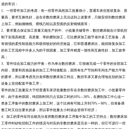
道的常识：
1、一些零件加工的考虑：有一些零件虽然加工批量很小，普通车床但形状复杂、质
量高，要求互换性好，这在非数控磨床上无法达到上述要求，只能安排到数控磨床
上加工，例如抛物线、摆线凸轮以及型面的反射镜镜面等；
2、要求重点保证加工质量又能生产的中、小批量关键零件：数控磨床能在计算机控
制下实现高精度、高质量、率的磨削加工，它比磨床加工能节省许多工艺装备，具
有很强的柔性制造能力和获得较好的经济效益，它和普通磨床比，能排除复杂加工
的长工艺流程中许多人为的干扰因素，加工零件精度一致性和互换性好，加工效率
高；
3、零件综合加工能力的平衡：作为单台数控磨床，它很难完成一个零件的全部加工
内容，需要和其他设备的加工工序转接配合，因而有生产节拍和车间生产能力平衡
的要求，所以要考虑充分发挥数控磨床加工特点，数控车床又要合理地在别的加工
设备上安排配套平衡工序；
零件的加工批量应大于经普通车床济批量数控车在非数控磨床加工中、小批量零件
时，由于各种原因，纯切削时间只占实际工时的10%—30%，在磨削加工中心这一
类多工序集中的数控磨床上加工时，这个比例有可能上升到70%～80%，但准备调
整工时又往往要长的多，所以零件批量太小时就会变得不经济；
4、加工的零件应符合能充分发挥数控磨床多工序集中加工的工艺特点：数控磨床加
工零件时砂轮切削工件的情况与对应的非数控磨床是完全一样的，但它可进行一些