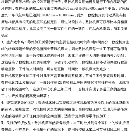
杠螺距误差等均可由数控装置进行补偿，数控机床采用光栅尺进行工作台移动的闭
环控制，数控机床的加工精度由过去的±0.01 mm提高到±0.005mm甚至更高，定位精
度九十年代初中期已达到±0.002mm～±0.005mm，此外，数控机床的传动系统与机
床结构都具有很高的刚度和热稳定性，通过补偿技术，数控机床可获得比本身精度
更高的加工精度，尤其提高了同一批零件生产的一致性，产品合格率高，加工质量
稳定；
3、生产效率高：零件加工所需的时间主要包括机动时间和时间两部分，数控机床主
轴的转速和进给量的变化范围比普通机床大，因此数控机床每一道工序都可选用有
利的切削用量，由于数控机床结构刚性好，因此允许进行大切削用量的强力切削，
这就提高了数控机床的切削效率，节省了机动时间，数控机床的移动部件空行程运
动速度快，工件装夹时间短，可自动更换，时间比一般机床大为减少；
数控机床更换被加工零件时几乎不需要重新调整机床，节省了零件安装调整时间，
数控机床加工质量稳定，一般只作第1次检验和工序间关键尺寸的抽样检验，因此节
省了停机检验时间，在加工中心机床上加工时，一台机床实现了多道工序的连续加
工，生产效率的提高更为显著；
4、能实现复杂的运动：普通机床难以实现或无法实现轨迹为三次以上的曲线或曲面
的运动，如螺旋桨、汽轮机叶片之类的空间曲面；而数控机床则可实现几乎是任意
轨迹的运动和加工任何形状的空间曲面，适应于复杂异形零件的加工；
5、良好的经济效益：数控机床虽然设备昂贵，加工时分摊到每个零件上的设备折旧
费较高，但在单件、小批量生产的情况下，使用数控机床加工可节省划线工时，减