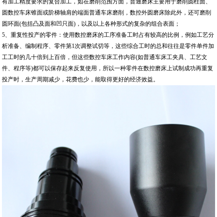
有加工精度要求的复合加工，如在磨削范围方面，普通磨床主要用于磨削圆柱面、
圆数控车床锥面或阶梯轴肩的端面普通车床磨削，数控外圆磨床除此外，还可磨削
圆环面(包括凸及面和凹只面)，以及以上各种形式的复杂的组合表面；
5、重复性投产的零件：使用数控磨床的工序准备工时占有较高的比例，例如工艺分
析准备、编制程序、零件第1次调整试切等，这些综合工时的总和往往是零件单件加
工工时的几十倍到上百倍，但这些数控车床工作内容(如普通车床工夹具、工艺文
件、程序等)都可以保存起来反复使用，所以一种零件在数控磨床上试制成功再重复
投产时，生产周期减少，花费也少，能取得更好的经济效益。