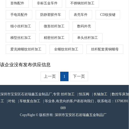
首饰配件
非标五金车件
不锈钢丝杆加工
手电筒配件
防静塑胶件车
表壳车件
CD纹按键
细小丝杆加工
微形丝杆加工
数码外壳
梯型丝杠加工
精密丝杆加工
单头丝杆加工
爱克姆螺纹丝杆加工
全螺纹丝杆加工
丝杆配套黄铜螺母
该企业没有发布供应信息
上一页
1
下一页
深圳市宝安区石岩瑞鑫五金制品厂,专营
丝杆加工
|
恒压阀
|
长轴加工
|
数控车床加
工
|
叶轮
|
车铣复合加工
| 等业务,有意向的客户请咨询我们，联系电话：
13798391
009
CopyRight © 版权所有:
深圳市宝安区石岩瑞鑫五金制品厂