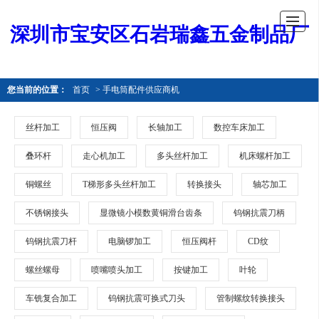
深圳市宝安区石岩瑞鑫五金制品厂
您当前的位置：
首页
> 手电筒配件供应商机
丝杆加工
恒压阀
长轴加工
数控车床加工
叠环杆
走心机加工
多头丝杆加工
机床螺杆加工
铜螺丝
T梯形多头丝杆加工
转换接头
轴芯加工
不锈钢接头
显微镜小模数黄铜滑台齿条
钨钢抗震刀柄
钨钢抗震刀杆
电脑锣加工
恒压阀杆
CD纹
螺丝螺母
喷嘴喷头加工
按键加工
叶轮
车铣复合加工
钨钢抗震可换式刀头
管制螺纹转换接头