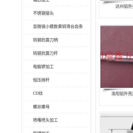
达州铝外
不锈钢接头
显微镜小模数黄铜滑台齿条
钨钢抗震刀柄
钨钢抗震刀杆
电脑锣加工
恒压阀杆
CD纹
洛阳铝外壳
螺丝螺母
喷嘴喷头加工