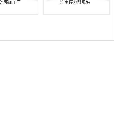
外壳加工厂
淮南握力器规格