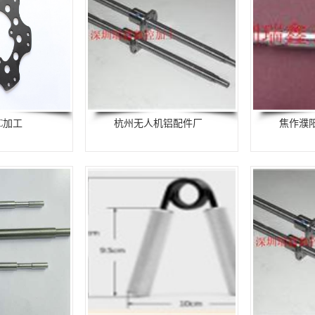
C加工
杭州无人机铝配件厂
焦作濮