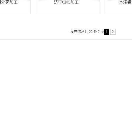
铝外壳加工
济宁CNC加工
本溪铝
发布信息共 22 条 2 页
1
2