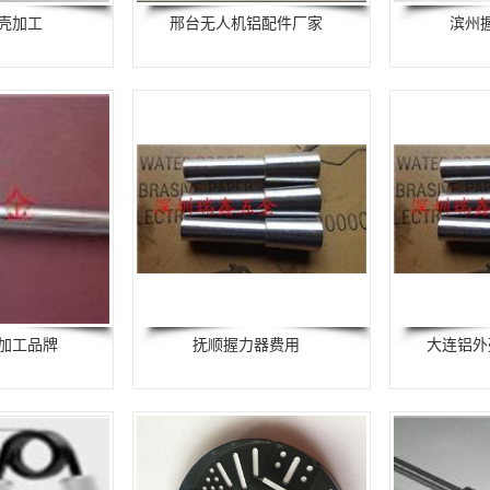
壳加工
邢台无人机铝配件厂家
滨州
加工品牌
抚顺握力器费用
大连铝外